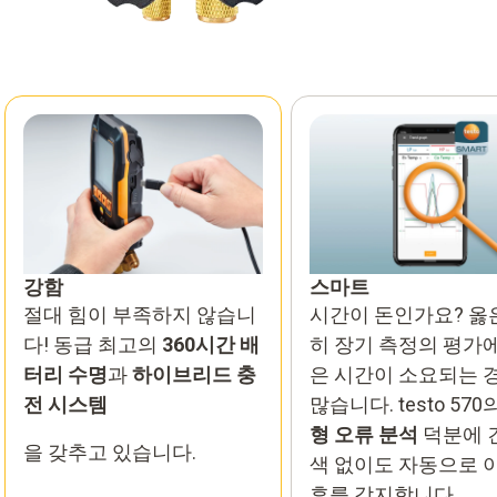
강함
스마트
절대 힘이 부족하지 않습니
시간이 돈인가요? 옳은
다! 동급 최고의
360시간 배
히 장기 측정의 평가
터리 수명
과
하이브리드 충
은 시간이 소요되는 
전 시스템
많습니다. testo 570
형 오류 분석
덕분에 
을 갖추고 있습니다.
색 없이도 자동으로 
후를 감지합니다.