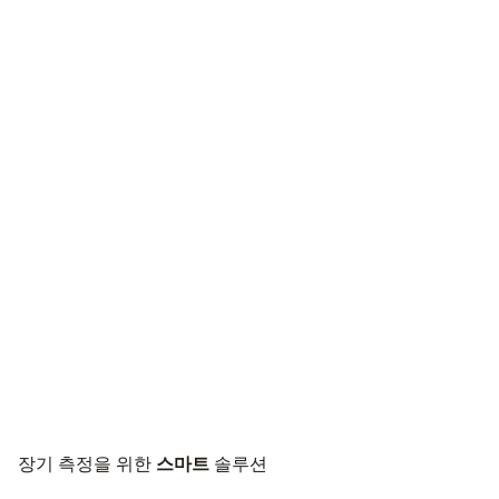
보이지 않는 것을 발견하세요.
새로운 디지털 설치 보조 장치 testo 570s는 무한한 파워로 이상을
감지합니다. 신뢰할 수 있는 진단으로 간단한 장기 측정에 적합합
니다.
장기 측정을 위한
스마트
솔루션