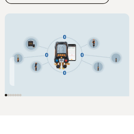
자동
무선
클램프
자
충전 시스템
진공 프로브
온도 프로브
범
testo 560i
testo 552i
testo 115i
최