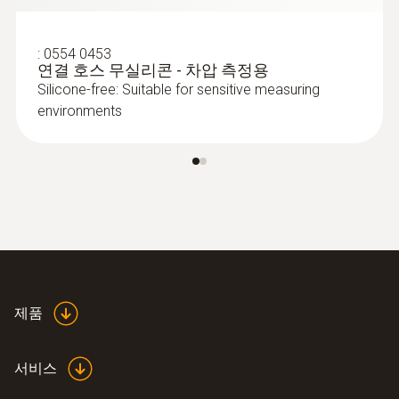
:
0554 0453
연결 호스 무실리콘 - 차압 측정용
Silicone-free: Suitable for sensitive measuring
environments
:
0635 2345
스테인리스 스틸 피토관 (길이 1000
mm, Ø 7 mm) - 풍속 측정용
:
0632 3511
testo 350K 컨트롤 유닛 - 연소가스 분석
시스템
제품
서비스