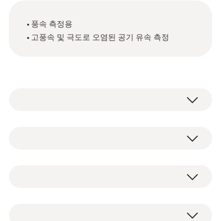
풍속 측정용
고풍속 및 극도로 오염된 공기 유속 측정
기술 데이터
이 타이틀을 본 고객이 본
무게
스테인리스 스틸 피토관 (길이 350mm, Ø 7
품목
94 g