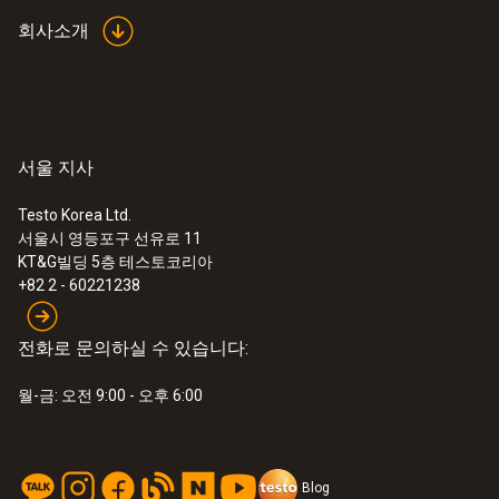
회사소개
:
0638 1347
서울 지사
충격방지의 견고한 하우징의 정밀 압력
프로브, 100hPa, 차압과 풍속 측정용 - 정
Testo Korea Ltd.
밀 압력 프로브, 100Pa (차압)
서울시 영등포구 선유로 11
KT&G빌딩 5층 테스토코리아
:
0560 0420
+82 2 - 60221238
testo 420 - 차압측정기
전화로 문의하실 수 있습니다:
월-금: 오전 9:00 - 오후 6:00
Blog