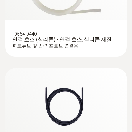
제품 색상
testo 340 - 산업용 연소가스 분석기
은색
측정 범위
:
0554 0440
연결 호스 (실리콘) - 연결 호스, 실리콘 재질
피토튜브 및 압력 프로브 연결용
+1 ~ +100 m/s
:
0635 2145
스테인리스 스틸 피토관 (길이 350 mm,
Ø 7 mm) - 풍속 측정용
:
0632 3510
testo 350K 분석기 박스 - 연소가스 분석
시스템