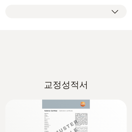
NTC 센서 측정 범위
Stainless steel food probe (NTC) with fixed
-50 ~ +150 °C ¹⁾
cable 1.5 m.
NTC 센서 정확도
±0.2 °C (-25 ~ +74.9 °C)
±0.5 측정값의 % (+100 ~ +150 °C)
±0.4 °C (나머지 범위)
반응 시간 t99
교정성적서
8 초
1) 장기 측정 범위 125 ℃, 단기 150 ℃ 또는 140
℃(2분)