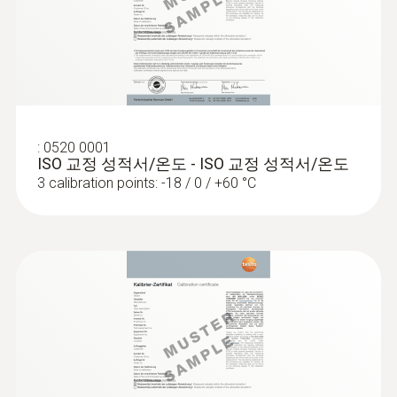
기술 데이터
:
0560 1128
testo 112 - 식품 검수용 1채널 온도계
무게
104 g
:
0520 0001
크기
ISO 교정 성적서/온도 - ISO 교정 성적서/온도
3 calibration points: -18 / 0 / +60 °C
1660 mm
프로브 샤프트 팁 길이
15 mm
프로브 샤프트 직경
4 mm
:
0572 1752
testo 175 T2 - 2채널 온도 로거