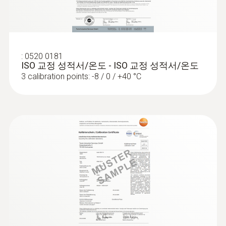
프로브 샤프트 팁 직경
3 mm
:
0520 0181
케이블 길이
ISO 교정 성적서/온도 - ISO 교정 성적서/온도
3 calibration points: -8 / 0 / +40 °C
1.5 m
고정 케이블
가능
보호등급
:
0572 1765
testo 176 H1 - 고정밀 4채널 온습도 로
IP65
거
하우징 재질