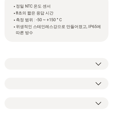
정밀 NTC 온도 센서
8초의 짧은 응답 시간
측정 범위 : -50 ~ +150 ° C
위생적인 스테인레스강으로 만들어졌고, IP65에
따른 방수
The hygienic stainless steel food probe
(NTC) is ideal for accurately recording
temperatures in liquid and semi-solid foods. It
NTC
delivers fast results thanks to its very short
response time of just 8 seconds.