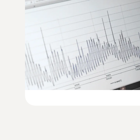
ComSoft CFR 21 Part 11
– 옵션 항목으로 별
설 안의 공기 온도를 측정하는 데 EN12830 규
:
0572 1001
2m NTC 침투 프로브
웨어입니다
냉각장치의 사이드 부분과 같은 냉동실 내부 중 설
문 틈과 같은 좁은 개구부를 통해 밀어 넣을 수
소프트웨어를 이용하면 기록된 데이터를 분석하고
미터 길이)을 장착한 NTC 탐침
식품 분야에 적합한 검증 및 인증
EN 12830에 의거하여 제작 (TÜV Süd에 의해
HACCP 기준 준수, HACCP 인터내셔널 인증
보관 중 온도 기록 및 문서화
IP 65의 보호등급으로 창고나 냉동고 등 측정
보관 중에 온도를 제대로 준수하는 일은, 식품 및
주의:
데이터 로거를 PC에 연결하기 위한 USB 케이
또는 SD 카드가 필요합니다. USB 케이블이나 S
이를 위해 보통 데이터 로거가 사용됩니다. 데이
도록 도와줍니다.
한계값을 벗어날 경우 바로 확인이 가능해 온도 
경을 사용자 요구에 맞추어 설정할 수도 있고 기