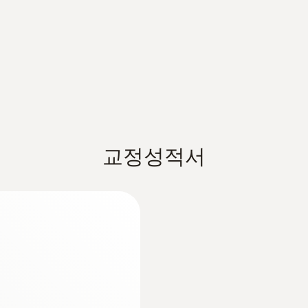
흰색
:
0628 7503
투용 프로브, 케이
설치형 프로브, 알
testo usb driver - for various measuring ins
2.4 m 길이의 케이블
표준렌즈
USB driver for the following devices with USB port:
측정용으로 장착할 수
300 / 320 / 330 / 330i / 335 / 340 / 350 * testo 4
eu_guideline_2014_30_eu; 2011/65/EU; DIN EN 12
은 온도의 변화에 민감한 제품이나 저장할 구역이 정해진
testo 735 * testo 845
실이 발생할 수 있고 이는 제품 가치의 하락으로 이어질 수
측정 비율
10초~ 24시간
 온도 범위에 머무르도록 모니터링이 가능합니다. 그리고
교정성적서
배터리 수명
3년 (15분 간격 측정시)
배터리 종류
알칼리망간(AlMn) AAA 배터리 3개 또는 에너자이저