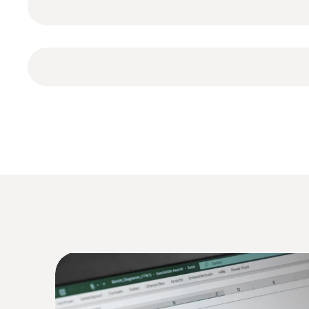
데이터 로거에 적합한 온도 프로브는 높은 정확도(±0.
+55℃까지의 넓은 측정 범위를 자랑합니다. 그렇
냉장실 온도의 기록 및 문서화
외부로 연결할 수 있는 NTC 프로브의 정확도와 
측정할 때는 그에 맞는 프로브를 선택할 수 있습니
많은 식품과 의약품은 개인 냉장실이나 전문 냉장 
측정값, 최소/최대값, 한계값, 한계값 알림, 남아
야는 품질 관리에 엄격한 규정이 적용되므로 이러
결하지 않아도 여러분에게 중요한 정보를 언제나 
또한 데이터 로거의 측정값을 덜 자주 읽어내기 위해
데이터 로거는 일반적으로 온도에 변화가 생길 경
터리 수명을 자랑합니다. testo 175 T2에 사용
창고 안의 다른 온도 구역으로 연결되는 문이나 
2채널 온도 로거 testo 175 T2는 높은 수
기술 데이터
온도를 프로그래밍하고 분석할 수
냉동 식품 보관소 온도의 기록 및
세 가지 종류의 데이터로거 전용 소프트웨어 중 
ComSoft Basic
– 홈페이지를 통해 무료로 
우리 주변에 냉동 식품을 보관하는 시설이 많이 
ComSoft Professional
– 옵션 항목으로 별
냉동실, 전문 냉동창고, 천장이 높은 냉동창고 등