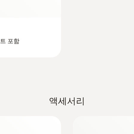
:
0628 7510
표면용 온도 프로브 예)
짧은 프로브, IP54
인터페이스
짧은 탐침 튜브가 달린 
미니 USB, SD 카드 슬롯
메모리
인트 포함
1,000,000 측정값
보관 온도
-35 ~ +55 °C
액세서리
대기용 프로브