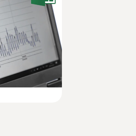
도 구매해야 하며, CFR 21 Part 11의 인증을 받아 
작동 온도
정을 준수하는 온도 기록 장치만 사용할 수 있고, 테스토 데
:
0610 1725
Temperature prob
치 가능한 장소에 설치하여 지정된 시간(보통 15분)마다
-35 ~ +55 °C
프로브, 6m 케이블, 
 있는 플랫형 케이블(2
 저장할 수 있습니다.
6미터의 아주 긴 케이
EU declaration of conformity testo 175 T2
착할 수 있음
하우징 재질
플라스틱
 검증)
사용설명서 testo 175-T1. -T2. -T3. -H1
보호등급
 장소 청소 중에도 문제 없이 측정 가능
Short manual testo 175-T1. -T2
IP65
 의약품 분야에서 많은 제품의 품질을 관리하기 위해 중요
블은 추가 주문하셔야 합니다. 2채널 온도 로거 testo 17
D카드가 없다면, 데이터 로거 주문 시, 반드시 추가 구매하셔
터 로거는 주위 온도의 추이를 자동으로 모니터링하고 문
채널
testo usb driver - Instruction manual
1 내부; 1 외부
변동에 신속히 대응할 수 있습니다. 측정 데이터를 읽고 환
록된 측정 데이터를 분석하고 저장할 수도 있습니다.
제품 색상
ComSoft Basic Instruction manual