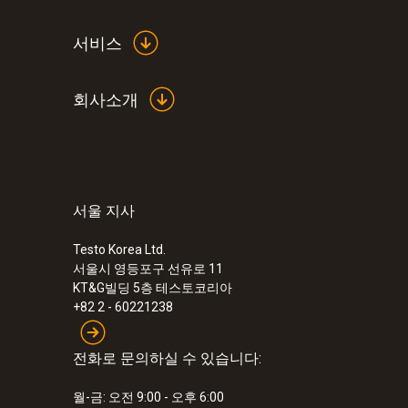
서비스
회사소개
서울 지사
:
0572 1752
testo 175 T2 - 2채널 온도 로거
Testo Korea Ltd.
서울시 영등포구 선유로 11
KT&G빌딩 5층 테스토코리아
+82 2 - 60221238
전화로 문의하실 수 있습니다:
월-금: 오전 9:00 - 오후 6:00