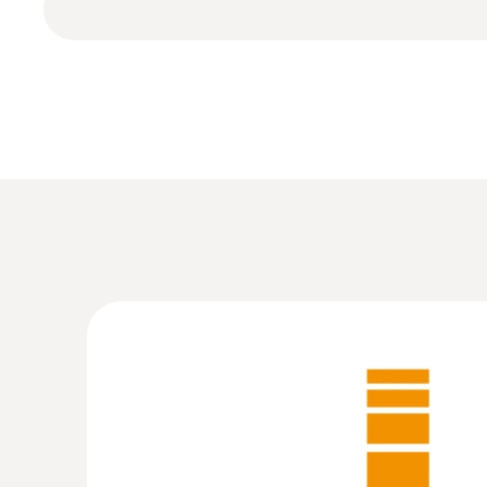
:
0572 6560
testo 174 H - 2채널 미니 온습도 로거