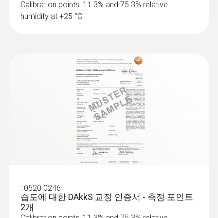
measuring
Calibration points: 11.3% and 75.3% relative
블과 SD 카드는 포함되어 있지 않습니다. USB
측정 데이터를 지속적으로 기록하고 문서화하
instruments
humidity at +25 °C
케이블이나 SD카드가 없다면, 데이터로거 주
는 일은 온도와 습도 변화에 민감하거나 미리
USB driver for the following devices
문 시, 반드시 추가 구매하셔야 합니다.
지정된 구역에 저장해야 하는 모든 제품에 중
with USB port: * USB Interface testo 174
/ 177 - T + H * testo 300 / 320 / 330 /
요한 역할을 합니다.
330i / 335 / 340 / 350 * testo 435 *
2채널 온습도 로거 testo 175 H1
운송 도중 온도나 습도 조건이 맞지 않으면 제
testo 556 / 560 / 570 / 580 * testo 635
의 광범위한 적용 분야
품의 품질이 손상되고, 가치가 손실될 수 있습
* testo 735 * testo 845
니다.
2채널 온습도 로거 testo 175 H1는 밀폐된 공
데이터 로거를 이용하면 운송 중인 상품이 지
간에서의 온도와 습도를 실시간으로 모니터링
정된 온도, 습도 범위에 있는지 모니터링 할 수
하는 데 이상적입니다. testo 175 H1은 건물, 창
있습니다. 그리고 기록된 데이터는 소프트웨어
고, 아카이브 등의 실내 환경을 모니터링해주
를 사용하여 분석 및 저장이 가능합니다.
며, 더욱 편안한 근무 환경을 만들어줍니다. 특
히 testo 175 H1은 측정 센서가 외부로 노출되
:
0520 0246
어 있어 빠른 반응 속도를 자랑합니다.
습도에 대한 DAkkS 교정 인증서 - 측정 포인트
2개
Calibration points: 11.3% and 75.3% relative