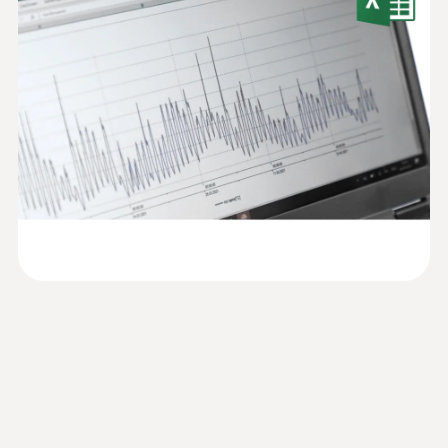
제품입니다.
2채널 온습도 데이터 로거 testo 175 H1은 높
습도 - 용량
Data sheet testo 175 H1
(
267.2 KB
)
은 수준의 데이터 보안과 최첨단 기술의 믿을
소프트웨어를 이용하면 측정 환경을 사용자의
수 있는 측정값을 보장합니다. 최대 1,000,000
편의에 맞추어 설정이 가능하며 기록된 측정
습도 측정범위
개의 측정값을 저장할 수 있는 슈퍼 용량 메모
데이터를 분석하고 저장할 수 있는 기능도 갖
HACCP Certificate
리를 갖추고 있으며 최대 3년의 배터리 수명을
추고 있습니다.
Equipment
0 ~ 100 %RH*
자랑합니다. 측정 주기를 원하는 대로 설정할
Temperature. Humidity.
(
207.87 KB
)
수 있으며, 언제든 자유롭게 측정값을 읽어낼
Pressure
정전용량형 습도센서 정확도
수 있다는 것도 장점입니다. 2채널 온습도 데이
Monitoring/Recording
터로거 testo 175 H1을 작동하기 위해 필요한
< ±1 %RH / 년 AT +25 °C
보관 중 온도, 습도의 모니터링
AAA 배터리는 시중에서 쉽게 구입할 수 있습니
Information according to
±2 %RH (2 ~ 98 %RH) at +25 °C
및 문서화
다.
Reg. (EU) 2023/2854
(
140 KB
)
±0.03 %RH/K ±1 Digit
(DataAct) - testo 175
보관 중인 제품의 온도 및 습도를 적절하게 유
습도 분해능
지하는 일은 식품, 의약품 등의 제품 품질을 관
측정을 프로그래밍하고 측정값
리하는데 중요한 부분입니다.
0.1 %RH
을 분석할 수 있는 데이터로거