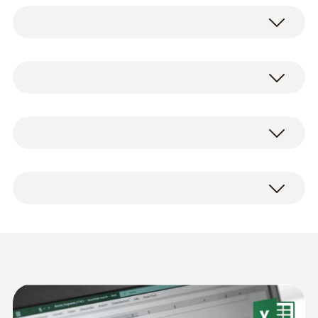
2채널 온습도 로거 testo 175 H1은 빌딩 등 밀
폐된 공간에서 온도와 습도를 측정하고, 모니
터링하며, 기록할 수 있습니다. 2채널 온습도
NTC
로거는 외부 노출 센서로 빠른 반응속도를 자
랑합니다. 또한 잠금 장치가 있어 다른 사람이
손을 대거나 쉽게 도난 당할 위험이 없습니다.
NTC 센서 측정 범위
testo 175 H1 본체
2채널 온습도 로거 testo 175 H1은 현재의 온
-20 ~ +55 °C
배터리
도와 습도를 측정하는 것은 물론, 이슬점(노점)
벽걸이용 브라켓
까지도 측정과 기록이 가능합니다. 또한 대형
빌딩 공조의 모니터링 및 문서화
NTC 센서 정확도
자물쇠
디스플레이는 사용자가 지정해 놓은 한계 값
공장 성적서
초과 시 알려주는 기능이 있으며, 남아있는 배
±0.4 °C (-20 ~ +55 °C) ±1 Digit
온도와 상대습도는 작업장과 같은 실내의 공기
터리 용량까지 확인할 수 있습니다.
상태와 쾌적도를 평가할 수 있는 중요한 요인
NTC 센서 분해능
입니다. 데이터 로거를 이용하면 이러한 데이
터를 영구적으로 모니터링하고 문서화할 수 있
Declaration of
모든 단계에서 보안과 편리를 동
0.1 °C
습니다. 또 데이터 로거는 환기 시스템을 모니
Conformity according to
(
48.6 KB
)
시에 제공하는 데이터로거
터링하거나 빌딩의 습도를 측정하는데 최적인
Reg. (EU) 1935/2004