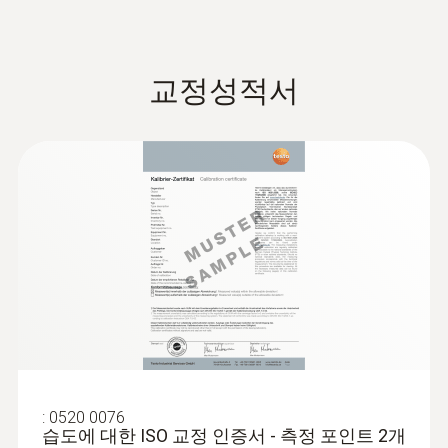
전용 소프트웨어 제공
이를 위해 데이터 로거를 사용합니다. 데이터
EU declaration of
* 응축된 기체를 위한 용도가 아닙니다. 높은 습
(
32.75 KB
)
로거는 주위 환경을 자동으로 모니터링하고 문
conformity testo 175 H1
도(12시간 이상 온도 30℃ 이상, 습도 80%RH 초
세 가지의 종류의 데이터로거 전용 소프트웨어
서화하므로 제품의 품질이 유지되고 있음을 확
과하는 경우 / 12시간 동안 온도 30℃ 초과, 습
교정성적서
중 사용자의 용도에 맞게 선택할 수 있습니다:
인하는 데 유용하게 사용됩니다.
사용설명서 testo 175-T1.
도 60%RH 초과하는 경우)에서 지속적으로 사용
(
1.2 MB
)
ComSoft Basic
소프트웨어
(무료 제공) –
-T2. -T3. -H1
해야 하는 경우, 테스토코리아로 연락주시기 바
한계값을 벗어나면 디스플레이 화면에 바로 나
빠르고 쉬운 프로그래밍 및 분석 가능
랍니다.
타나므로 온도나 습도 변동에 신속한 대응이
ComSoft Professional소프트웨어
(별도
가능합니다. 또한 측정 데이터를 읽고 환경을
구매)
–
세부적인 분석을 돕는 추가적인 기
설정하는 소프트웨어는 사용자의 필요에 따라
계산 된 매개 변수
능 제공
데이터를 설정할 수 있고 기록된 측정 데이터
testo usb driver -
ComSoft CFR 21 Part 11소프트웨어(별도
(
676.7 KB
)
를 분석하고 저장할 수 있습니다.
Instruction manual
구매)
– 제약 분야의 특수 요구 만족에 이상
계산된 파라미터 측정 범위
적
-40 ~ +50 °Ctd
ComSoft Basic
데이터로거를 PC에 연결하기 위해서는 별도의
(
868.78 KB
)
Instruction manual
USB 케이블이 필요합니다. 데이터로거를 이용
계산된 파라미터 정확도
해 측정한 데이터를 PC로 전송하려면 USB 케
운송 중 온도, 습도의 모니터링
testo usb driver -
이블 또는 SD 카드를 이용해야 합니다. 2채널
및 문서화
+0.03 %RH/K ±1 Digit
:
0520 0076
for various
습도에 대한 ISO 교정 인증서 - 측정 포인트 2개
온습도 로거 testo 175 H1 구성품에 USB 케이
(
v2.9.1, 2.02 MB
)