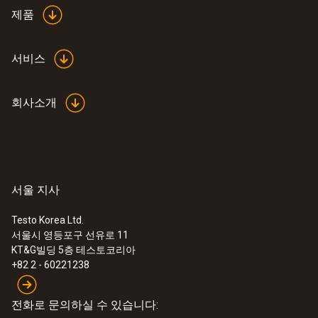
제품
제품 색상
서비스
검적색
회사소개
서울 지사
Testo Korea Ltd.
서울시 영등포구 선유로 11
:
0572 1754
KT&G빌딩 5층 테스토코리아
testo 175 H1 - 2채널 온습도 로거
+82 2 - 60221238
전화로 문의하실 수 있습니다: