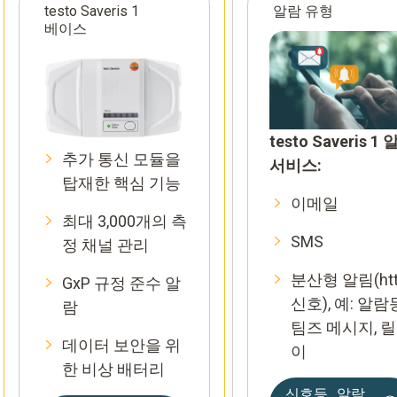
testo Saveris 1
알람 유형
베이스
testo Saveris 1
추가 통신 모듈을
서비스:
탑재한 핵심 기능
이메일
최대 3,000개의 측
SMS
정 채널 관리
분산형 알림(htt
GxP 규정 준수 알
신호), 예: 알람
람
팀즈 메시지, 
데이터 보안을 위
이
한 비상 배터리
신호등 알람