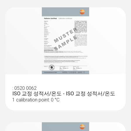
281 x 48 x 21
크기(프로브 펼치지 않았을 때)
178 x 48 x 21
측정값
온도°C / °F / °R
표준렌즈
:
0520 0062
EN 13485; haccp international; NSF
ISO 교정 성적서/온도 - ISO 교정 성적서/온도
1 calibration point: 0 °C
배터리 종류
AAA 배터리 2개