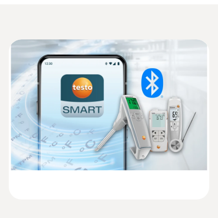
NTC 센서 정확도
±1 측정값의 % (+100 ~ +250 °C)
Data sheet testo 104-IR
±1.0 °C (-50 ~ -30.1 °C)
(
741.0 KB
)
BT
NTC 센서 분해능
Trainingscard testo 104-
IR BT Operation and
(
4.0 MB
)
0.1 °C
Maintenance
반응 시간 t99
Information according to
Reg. (EU) 2023/2854
t99 = 10 초 (measured in moving liquid)
(
140 KB
)
(DataAct) - testo 104 IR
BT Instrument.
측정주
HACCP Certificate
0.5 초
Equipment
Temperature. Humidity.
(
207.87 KB
)