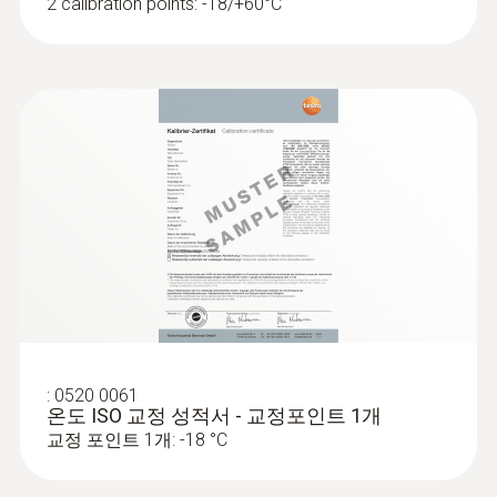
2 calibration points: -18/+60°C
2포인트 레이저
Optics
10:1 + opening diameter of the sensor (12
mm)
Wavelength
650nm
Power
<1mW
:
0520 0061
온도 ISO 교정 성적서 - 교정포인트 1개
교정 포인트 1개: -18 °C
크기(프로브 펼쳤을 때)