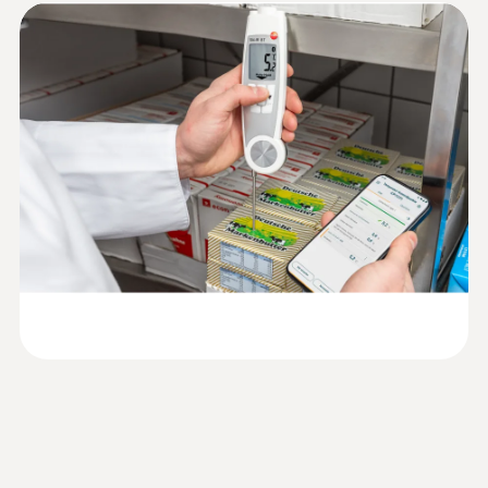
Pressure
적외선 온도
Monitoring/Recording
적외선 측정 범위
-30 ~ +250 °C
Instruction manual testo
(
999.1 KB
)
104-IR BT
적외선 정확도
±2.0 °C (-20.0 ~ -0.1 °C)
Quickstart testo 104-IR
(
1.3 MB
)
±1.5 °C 또는 ±1.5 % of the measurement
BT
value (+0.0 ~ +250.0 °C)
±2.5 (-30.0 ~ 20.1 )
적외선 분해능
0.1 °C