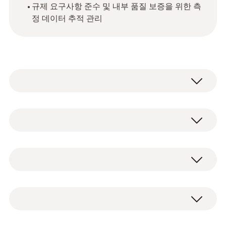
규제 요구사항 준수 및 내부 품질 보증을 위한 측
정 데이터 추적 관리
testo 104-IR BT
는 비접촉식 표면 온도 측정이
가능하며, 설정된 임계값 범위를 벗어날 경우
중심 온도를 측정할 수 있는 탐침 기능도 함께
NTC
제공합니다. 모든 측정값은 Bluetooth를 통해
testo Smart App으로 유실 없이 안정적으로
자동 전송됩니다.
NTC 센서 측정 범위
접이식 탐침 프로브, 배터리, 퀵 가이드 및 교정
-50 ~ +250 °C
성적서가 포함된 Bluetooth 지원 방수형 적외
선/침투 온도계
testo 104-IR BT
입니다.