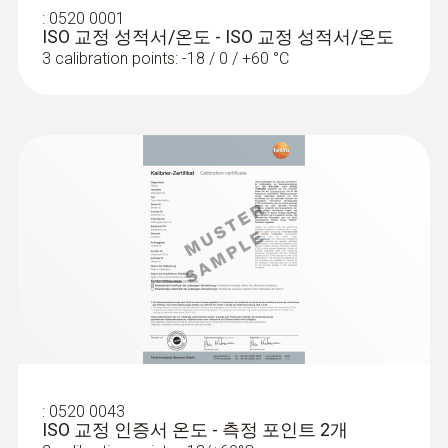
:
0520 0001
하우징 재질
ISO 교정 성적서/온도 - ISO 교정 성적서/온도
3 calibration points: -18 / 0 / +60 °C
플라스틱 (ABS, TPE, PC), 다이케스트 아연
보호등급
IP65
Mobile app
Can be used with or without testo Smart App
스펙트럼 범위
8 ... 14 μm
:
0520 0043
레이저
ISO 교정 인증서 온도 - 측정 포인트 2개