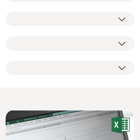
정확도로 온도를 모니터링 하는 데 이상적입니
다. 내장된 온도 센서는 실내 온도를 믿을 수 있
Pt100
게 기록하는 데 적합합니다. testo 176 T1에 내
장된 Pt 100 온도 센서는 최대 0.2℃의 정확도
로 측정해주기 때문에, 측정값을 믿을 수 있습
Pt100센서 측정 범위
testo 176 T1 본체
니다.
-35 ~ +70 °C
배터리
testo 176 T1은 측정값을 최대 2백만개 저장할
벽걸이용 브라켓
수 있는 메모리를 내장하고 있으며 배터리 수
냉동식품 저장실의 온도 기록 및
Pt100센서 정확도
자물쇠
명은 최장 8년을 자랑합니다. 그렇기 때문에 오
공장 성적서
문서화
랜 시간 문제없이 측정할 수 있으며, 측정값을
±0.2 °C (-35 ~ +70 °C) ±1 Digit
자주 읽어낼 필요도 없습니다.
우리 주변에는 냉동 식품을 보관하는 시설이
(전용 타디란 배터리 관련 문의는 테스토코리
Pt100센서 분해능
많이 있습니다. 정육점과 같은 작은 식품 제조
아(유)로 연락 주시기 바랍니다.)
Declaration of
업체부터 레스토랑, 슈퍼마켓 등 개인 냉동실
0.01 °C
Conformity according to
(
48.6 KB
)
부터 식품 가공 산업의 냉동실, 전문 냉동창고,
고정밀 1채널 온도 로거 testo
Reg. (EU) 1935/2004
천장이 높은 냉동창고 등 이러한 모든 시설은
일정한 온도의 변화를 문서화 해 볼 수 있어야
176 T1의 장점