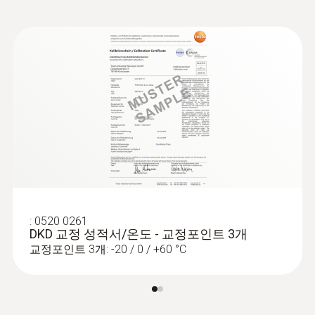
다운로드 받을 수 있으며 빠른 프로그래밍
측정 비율
USB driver for the following devices
제품 운송 중 제품 온도의 기록
with USB port: * USB Interface testo 174
과 쉬운 데이터 분석을 도와줍니다
및 문서화
1초에서24시간; 2초 - 24시간(온라인 측정)
/ 177 - T + H * testo 300 / 320 / 330 /
ComSoft Professional
– 옵션 항목으로
330i / 335 / 340 / 350 * testo 435 *
별도 구매해야 하며, 측정한 온도 값을 세부
측정 데이터를 지속적으로 기록하고 문서화하
testo 556 / 560 / 570 / 580 * testo 635
배터리 수명
적으로 분석할 수 있도록 추가적인 기능을
* testo 735 * testo 845
는 일은 온도의 변화에 민감한 제품이나 저장
제공합니다
8년(+25 ℃에서 15분 주기로 측정 시)
할 구역이 정해진 모든 제품에 중요한 역할을
ComSoft CFR 21 Part 11
– 옵션 항목으로
합니다.
별도 구매해야 하며, CFR 21 Part 11의 인증
배터리 종류
을 받아 제약 분야의 특수한 요구를 만족시
운송 중 온도가 변하게 되면 제품의 품질에 큰
키는 이상적인 소프트웨어입니다
AA 배터리 (리튬, TL-5903) 2개
손실이 발생할 수 있고 이는 제품 가치의 하락
데이터 로거를 PC에 연결하기 위한 USB 케이
으로 이어질 수 있습니다.
블은 추가 주문하셔야 합니다. 고정밀 1채널 온
인터페이스
:
0520 0261
데이터 로거를 이용하면 운송 중인 상품이 반
도 로거 testo 176 T1으로 측정한 값을 PC로 전
DKD 교정 성적서/온도 - 교정포인트 3개
드시 지정된 온도 범위에 머무르도록 모니터링
미니 USB, SD 카드 슬롯
교정포인트 3개: -20 / 0 / +60 °C
송하려면 USB 케이블 또는 SD 카드가 필요합
이 가능합니다. 그리고 기록된 데이터는 소프
니다. USB 케이블이나 SD카드가 없다면, 데이
트웨어를 이용하여 분석 및 저장이 가능합니
터 로거 주문 시, 반드시 추가 구매하셔야 합니
메모리
다.
다.