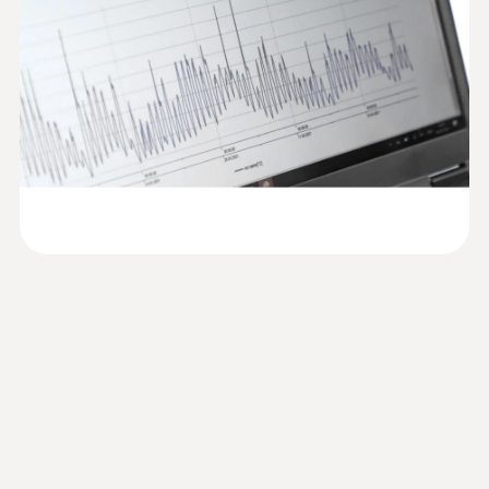
Data sheet testo 176
합니다. 유럽의 경우 이런 종류의 보관시설 안
기술 데이터
(
492.63 KB
)
T1 / testo 176 T2
의 공기 온도를 측정하는 데 EN12830 규정을
고정밀 1채널 온도 로거 testo 176 T1은 메탈
준수하는 온도 기록 장치만 사용할 수 있고, 테
하우징이 장착된 온도 로거로 산업 현장에 적
무게
HACCP Certificate
스토 데이터로거가 규정을 준수 합니다. 이 측
합하도록 설계되었습니다. 강한 충격이 가해져
Equipment
390 g
정기는 문이나 냉각장치의 사이드 부분과 같은
도 testo 176 T1은 끄떡 없습니다. 그렇기 때문
Temperature. Humidity.
(
207.87 KB
)
냉동실 내부 중 설치 가능한 장소에 설치하여
에 오랜 시간 극한의 환경에서 문제없이 사용
Pressure
지정된 시간(보통 15분)마다 온도 데이터를 기
크기
할 수 있습니다. 또한 보호등급 IP 68로 수분이
Monitoring/Recording
록합니다. 소프트웨어를 이용하면 기록된 데이
나 먼지가 많은 환경에서도 완벽함을 자랑합니
103 x 63 x 33 mm
터를 분석 및 저장이 가능합니다.
다.
Information according to
testo 176 T1에 저장된 측정값은 배터리가 없
Reg. (EU) 2023/2854
(
140 KB
)
작동 온도
거나, 배터리 교체 시점이 되도 사라지지 않습
(DataAct) - testo 176
니다.
-35 ~ +70 °C
testo 176 T1은 EN 12830과 HACCP 에 의거하
제품 보관 중 온도의 기록 및 문
여 제작되어 식품 분야에서의 안전한 사용을
하우징 재질
서화
인정받았습니다.
플라스틱
EU declaration of
(
33.09 KB
)
온도를 제대로 준수하는 일은, 식품 및 의약품
conformity testo 176 T1