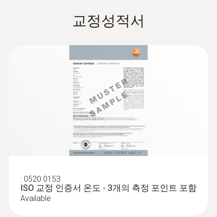
고정밀 1채널 온도 로거 testo
분야에서 많은 제품의 품질을 관리하기 위해
보호등급
교정성적서
중요한 부분입니다.
176 T1의 적용분야
사용설명서 testo 176
(
1.6 MB
)
IP68, 1 미터
이를 위해 보통 데이터 로거가 사용됩니다. 데
창고 온도 모니터링 및 문서화 가능
이터 로거는 주위 온도의 추이를 자동으로 모
채널
냉동식품 창고에서 온도 모니터링 가능
니터링하고 문서화하므로 제품의 품질이 유지
극한의 추위 속 온도의 모니터링 및 문서화
되고 있음을 확인하도록 도와줍니다.
1 내부
가능
testo usb driver -
한계값을 벗어날 경우 바로 확인이 가능해 온
(
676.7 KB
)
Instruction manual
제품 색상
도 변동에 신속히 대응할 수 있습니다. 측정 데
온도와 습도를 프로그래밍하고
이터를 읽고 환경 설정이 가능한 소프트웨어를
은색
ComSoft Basic
분석할 수 있는 데이터로거 전용
(
868.78 KB
)
이용하면 측정 환경을 사용자 요구에 맞추어
Instruction manual
설정할 수도 있고 기록된 측정 데이터를 분석
소프트웨어 제공
표준렌즈
하고 저장할 수도 있습니다.
testo usb driver -
eu_guideline_2014_30_eu; 2011/65/EU; EN
:
0520 0153
세 가지 종류의 데이터로거 전용 소프트웨어
for various
ISO 교정 인증서 온도 - 3개의 측정 포인트 포함
(
v2.9.1, 2.02 MB
)
12830
중 사용자의 용도에 맞게 선택할 수 있습니다.
measuring
Available
ComSoft Basic
– 홈페이지를 통해 무료로
instruments