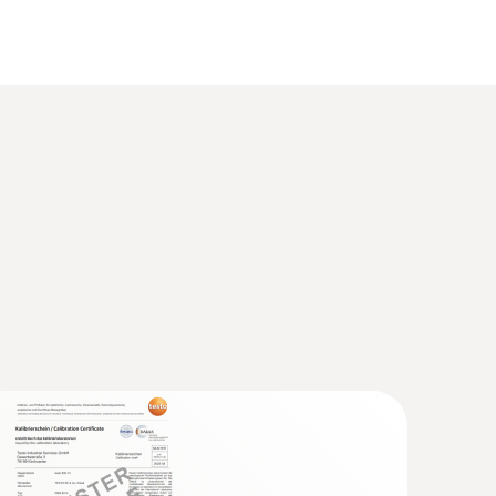
(
1.32 MB
)
Humidity. Pressure
(
207.87 KB
)
-기본제공 / 소형배터리-옵션)
4 (DataAct) - testo 191
(
140 KB
)
설정하고 측정 데이터를 분석할 수 있습니다.
 (EU) 1935/2004 testo 190 / testo
(
157.59 KB
)
보고서를 간편하게 작성할 수 있습니다. 멸균 및 동결
러오는 역할을 수행합니다. 누구나 쉽고, 효율적으로
 메시지는 누구나 쉽게 소프트웨어를 사용할 수 있
(
33.18 KB
)
(
893.43 KB
)