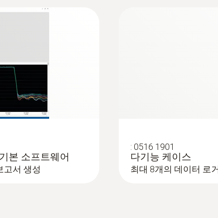
규격
ce
배터리 종류
1_2_aa_lithium
배터리 수명
750 operating hours (measuring cycle 10 sec at +12
:
0516 1901
인터페이스
1.4 - 기본 소프트웨어
다기능 케이스
보고서 생성
최대 8개의 데이터 로
USB
메모리