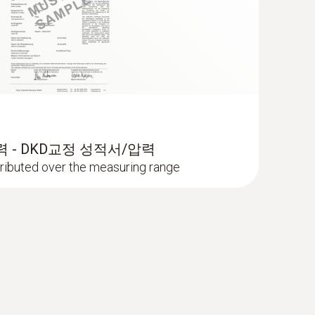
(
1.7 MB
)
(
1.2 MB
)
 - DKD교정 성적서/압력
stributed over the measuring range
oftware
(
1.44 MB
)