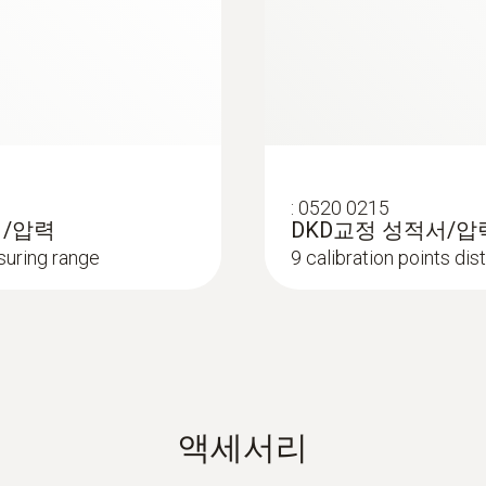
0 ~ 140 °C
하우징 재질
Instruction manual testo 190 / testo 191
스테인리스 플라스틱
Short manual testo 190 / testo 191
보호등급
:
0520 0215
IP68
서/압력
DKD교정 성적서/압력
asuring range
9 calibration points di
Instruction Manual testo 191 professional s
측정 비율
1초에서24시간
채널
1
액세서리