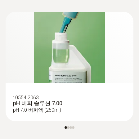
어 pH값을 신속하게 확인
프로브 샤프트 길이
- 측정 대상에 따라 세 가지 모델 사용가능
35 mm
- 견고, 방수 및 식기세척기 안전 “TopSafe” 보
프로브 샤프트 직경
호커버 (보호등급IP68)
11 mm
- pH값과 온도를 동시에 측정할 수 있는 온도
프로브 내장
표준렌즈
- 젤타입 전해질 사용
DIN EN 12830
- 1, 2 또는3-포인트 교정 가능
배터리 종류
:
0554 2063
pH 버퍼 솔루션 7.00
버튼셀배터리(CR 2032) 1개
pH 7.0 버퍼액 (250ml)
화장품 제조분야에서의 pH 측정
배터리 수명