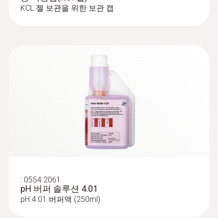
KCL 젤 보관을 위한 보관 캡
을 사용합니다. pH값은 육류, 소시지, 조제식품
하우징 재질
및 유제품과 같은 식품의 제조에 있어서 매우
중요합니다.
플라스틱 (ABS)
pH값은 식품 제조분야에서 중요한 품질 파라
미터입니다. 특히 육류 및 육가공 제품에 영향
보호등급
을 미치는데, 무엇보다도 수분함유량, 맛, 색상,
IP68
취급 및 유통기한과 관련되어 있습니다. 제과
제빵 분야에서는 반죽의 산성도를 pH값을 이
제품 색상
용하여 확인합니다. 샐러드 드레싱과 같은 제
품의 경우, pH값은 품질 유지와 제품의 산성도
흰색
유지에 도움이 됩니다.
규격
한 손으로 간편하게 사용할 수 있는testo 206
:
0554 2061
pH 측정기의 장점은 다음과 같습니다.
pH 버퍼 솔루션 4.01
CE 2014/30/EU
pH 4.01 버퍼액 (250ml)
- 식품 제조공정이나 식품에 직접 측정할 수 있