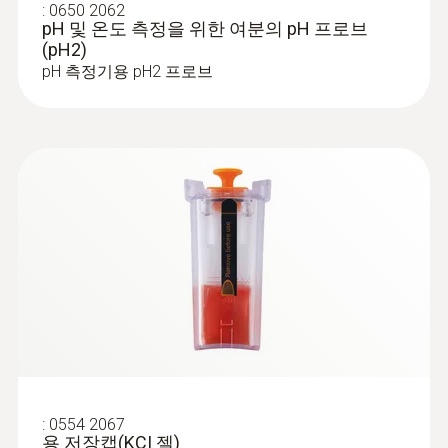
기세척기 사용이 가능한 이 케이스는 측정기를
:
0650 2062
- 견고, 방수 및 식기세척기 안전 “TopSafe” 보
EU declaration of
오염, 물, 충격으로부터 보호합니다. 알루미늄
pH 및 온도 측정을 위한 여분의 pH 프로브
호커버 (보호등급IP68)
(pH2)
conformity starter set
(
33.98 KB
)
케이스는 이동 및 보관 시 pH/온도 측정기를 안
pH 측정기용 pH2 프로브
testo 206-pH2
전하게 보호합니다.
기술 데이터
- pH값과 온도를 동시에 측정할 수 있는 온도
프로브 내장
Instruction manual testo
무게
(
1.0 MB
)
206
- 젤타입 전해질 사용
115 g (with TopSafe)
65 g (without TopSafe)
크기
식품 제조분야의 품질보증을 위
한 pH 측정
197 x 35 x 20 mm ((LxWxH))
110 x 33 x 20 (without probe and TopSafe)
식품의 pH값은 미생물의 성장은 물론 식품의
품질과 안전에 직접적인 영향을 미칩니다. 이
작동 온도
러한 이유 때문에 많은 식품 제조회사에서는
:
0554 2067
0 ~ +60 °C
용 저장캡(KCI 젤)
제조식품의 평가를 위해 품질 특성으로 pH값