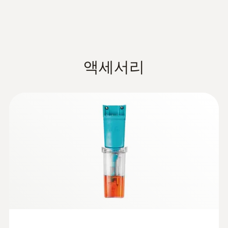
식수에 관한 법령에 의해 설정된 기준에 적합
Declaration of
측정과 정확한 심부 온도 측정을 동시에 수행
0.1 °C
겔 보관 캡
한 품질로 고객에게 식수를 공급해야 할 의무
Conformity according to
(
48.6 KB
)
할 수 있습니다. 넉넉한 용량의 젤 전해질과 환
교정 용액 바틀 2개 (각 250ml, pH 4 및 pH
를 시행하고 있습니다. pH값은 식수의 품질을
Reg. (EU) 1935/2004
형 간극(annular clearance) 덕분에, pH 센서는
7)
결정하는데 중요한 파라미터입니다.
누수 방지 및 유지보수가 필요 없을 뿐만 아니
TopSafe 보호 케이스
pH 전극
액세서리
Data sheet testo 206
라 내구성이 매우 뛰어나고 오염에 강합니다.
(
359.79 KB
)
벨트 및 벽면용 홀더
시료 채취작업 후 시료의 pH값은 즉시 측정해
알루미늄 케이스
야 합니다. 시료는 산성 6.5 또는 알칼리 9.5를
교정 용액 바틀:
당사의 DAkkS 인증 교정 용액
pH 측정 범위
초과해서는 안되며 정상적으로 약 7 정도의 중
Product finder pH
(
157.39 KB
)
은 pH 프로브 교정에 적합합니다. pH 프로브는
간 범위로 나와야 합니다.
measurment
0 ~ 14 pH
교정 용액 바틀의 통합 주입구에서 교정되며,
한 손으로 간편하게 사용할 수 있는testo 206
이를 통해 교정 용액을 경제적으로 사용할 수
pH 측정기의 장점은 다음과 같습니다.
pH 정확도
있습니다. 자동 최종값 인식 기능이 측정 전 과
정을 지원합니다.
- pH값을 신속하게 확인하기 위해 현장에서 직
±0.02 pH
Declaration of
접 측정
Conformity according to
위생적이고 견고한 바디:
testo 206-pH2 pH/온
(
66.04 KB
)
pH 분해능
Reg. (EU) 1935/2004
도 측정기는 IP68 등급을 충족하는 TopSafe 보
- 측정 대상에 따라 세 가지 모델 사용가능(원격
testo 205/ testo 206
호 케이스와 함께 제공됩니다. 위생적이고 식
측정이 용이한 플러그인 프로브 모델도 포함)
0.01 pH