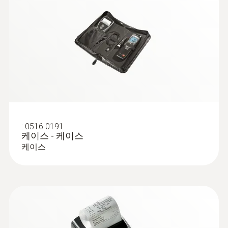
EN 60529에 의거하여IP40
Instruction manual
추가 액세서리를 이용해 CO &
(
802.92 KB
)
testo 315-3
CO
측정기 교정하기
표준렌즈
2
습도 측정
en_50543
여러분의 testo 315-3은 여러분이 CO와 CO
를
2
습도는 건강과 쾌적한 환경에 중요한 파라미터
측정하는 기기에 요구하는 모든 조건을 충족시
입니다. 무엇보다 상대습도는 매우 중요한 요
EU가이드라인 준수
킵니다. 아래의 액세서리는 여러분의 기기를
인으로 수증기가 포화된 공기의 정도를 나타냅
사용현장에 맞도록 설정하고, 개개인의 요구를
2004/108/EG
니다.
만족하도록 설계되었습니다:
:
0516 0191
TopSafe 보호 케이스: 습기가 많고 더러운
상대습도가 50%일 경우, 정상적인 온도에서는
케이스 - 케이스
인터페이스
환경에서 방수와 먼지로부터 testo 315-3
공기 중 최대 수증기의 절반을 함유합니다. 상
케이스
을 보호해주는 방수 케이스
대습도가 100%일 경우, 공기는 수증기로 완전
IRDA 혹은 블루투스 옵션
테스토 고속 프린터: 현장에서 출력이 가능
히 포화됩니다. 100% 포화를 넘을 경우, 초과된
한 고속 프린터 지원. testo 315-3의 적외선
수분은 응결되어 복수가 됩니다.
보관 기기
인터페이스를 이용해 측정값 전송
따라서 상대습도로 증발이 얼마나 빨리 되는지
Lithium polymer rechargeable battery
온도/습도 모듈 : 빠르고 믿을 수 있는 온도
의 여부나 응결 가능성을 확인할 수 있습니다.
와 습도 측정을 수행하는 모듈 포함