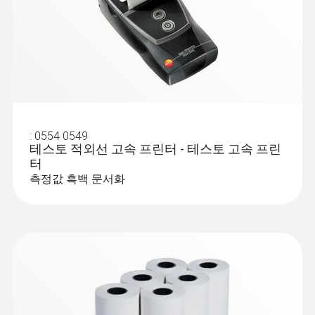
피부를 통한 수분의 증발은 대기의 상대습도에
보관 배터리 수명
의해 결정되기 때문에, 응결 가능성은 쾌적함
상품 제공 시 포함
10 h measurement time (at +20 °C/+68 °F) /
을 느끼는데 있어서 중요한 파라미터입니다.
Mains operation possible
이에 따라 보건위생 관리기관에서는 주거 공간
testo 315-3, USB 전원 어댑터, 케이블.
과 사무실의 상대습도를 약 50%로 유지하도록
보관 배터리 충전
권장하고 있습니다. 하지만 환기와 난방이 잘
되더라도 밀폐된 실내에서는 이 기준에 도달하
:
0554 0549
In instrument via charger
테스토 적외선 고속 프린터 - 테스토 고속 프린
지 못하는 경우가 종종
터
보관 배터리 충전 옵션
측정값 흑백 문서화
In instrument via mains unit
보관 온도
-20 ~ +60 °C