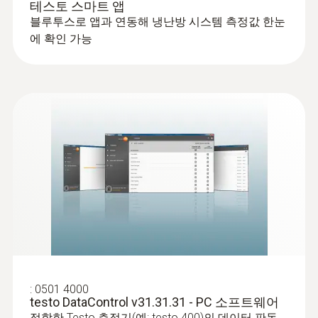
테스토 스마트 앱
229 x 112.5 x 71 mm (LxWxH)
블루투스로 앱과 연동해 냉난방 시스템 측정값 한눈
에 확인 가능
작동 온도
-20 ~ +50 °C
보호등급
IP54
제품 색상
검적색
:
0613 1712
견고한 NTC 대기용 프로브
자동꺼짐
NTC 온도 센서
:
0501 4000
10 min*
testo DataControl v31.31.31 - PC 소프트웨어
적합한 Testo 측정기(예: testo 400)의 데이터 판독