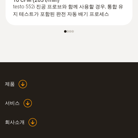
testo 552i 진공 프로브와 함께 사용할 경우, 통합 유
iOS 11.0 이상 버전 필요; Android 6.0 이상 버전
지 테스트가 포함된 완전 자동 배기 프로세스
필요; bluetooth_4.0
앱을 통한 냉매정보 업데이트
R11; FX80; I12A; R1150; R1270; R13B1; R14;
R142b; R152a; R161; R170; R227; R236fa;
R245fa; R401C; R406A; R407B; R407D; R41;
R411A; R412A; R413A; R417A; R417B; R417C;
:
0613 5605
파이프 지름 조정이 가능한 클램프 온도
R422A; R426A; R508a; R508b; R600; RIS89;
제품
프로브 (NTC) - 5 ~ 65mm 사이의 지름
SP22
조정이 가능한 클램프 온도 프로
지름 5 ~ 65mm의 파이프 표면 온도 측정 가
서비스
Refrigerant
능
회사소개
A2L / A3 compatibel