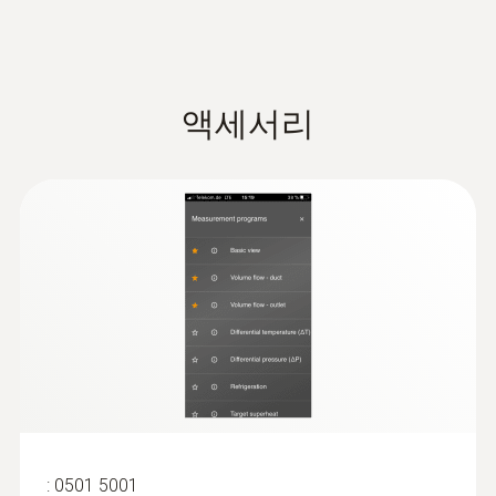
압력 프로브 연결
온도용 프로브
3 x 7/16" – UNF + 1 x 5/8'' – UNF
액세서리
압력 과부하rel. (고압)
65 bar
기술 데이터
무게
:
0560 2115 02
1243 g
클램프 온도 측정기 testo 115i - 클램프
온도 측정기(스마트 프로브)
스마트폰 및 태블릿PC의 무선 연결을 통해 냉
크기
:
0501 5001
난방 시스템에서 편리한 온도 측정