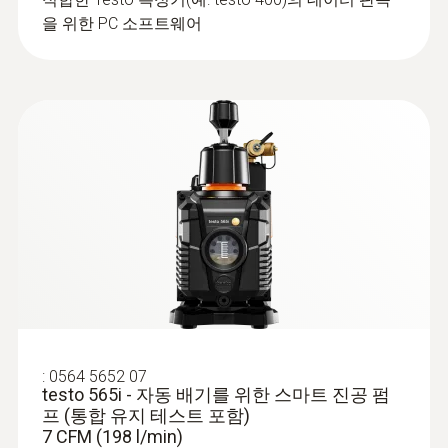
을 위한 PC 소프트웨어
배터리 수명
250 h with no illumination, no
Bluetooth<sup>&reg;</sup>h (without
illumination, without Bluetooth®, without
vacuum probe); 100 h with illumination and
Bluetooth<sup>&reg;</sup>
배터리 종류
AA 배터리 4개
:
0613 5506
클램프 프로브 (NTC) - 케이블 길이 5m
정밀 NTC 온도 센서
라디오 범위
:
0564 5652 07
150 m
testo 565i - 자동 배기를 위한 스마트 진공 펌
프 (통합 유지 테스트 포함)
7 CFM (198 l/min)
압력 매체