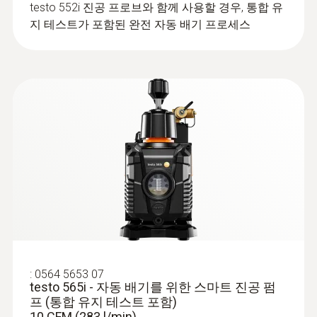
testo 552i 진공 프로브와 함께 사용할 경우, 통합 유
지 테스트가 포함된 완전 자동 배기 프로세스
CFC
기기 내 냉매정보
R114; R12; R123; R1233zd; R1234f; R1234ze;
R124; R125; R13; R134a; R22; R23; R290; R32;
R401A; R401B; R402A; R402B; R404A; R407A;
R407C; R408E; R407H; R408A; R409A; R410A;
:
0613 4611
R414B; R416A; R420A; R421A; R422B; R422B;
NTC 파이프 프로브, 벨크로처리, 최대 직
R422C; R422D; R424A; R427A; R434A; R437A;
경 75mm, 최대 +75℃ - 파이프 프로브
벨크로 스트립 사용: 최대 75 mm의 파이프
R438A; R442A; R444B; R448A; R449A; R450A;
직경을 가진 파이프에 표면 탐침을 간단하게
R452A; R452B; R453a; R454A; R454B; R454C;
고정
R455A; R458A; R500; R502; R503; R507;
R513A; R600a; R718 (H2O); R744CO2
:
0564 5653 07
testo 565i - 자동 배기를 위한 스마트 진공 펌
프 (통합 유지 테스트 포함)
시스템 요구
10 CFM (283 l/min)