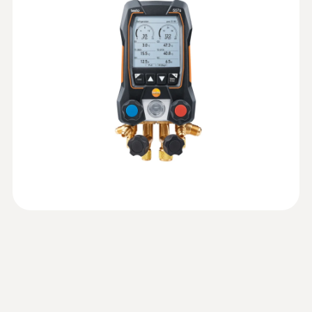
testo Smart App을 통해 현장에서 바로 디
브와 같은 적절한 기기 연동)
지털 문서를 생성하고, 즐겨 찾기를 설정하
진공 측정 : 시작 및 차동값 및 측정 데이터
고, 자동 업데이트 덕분에 항상 최신 냉매를
의 그래픽 진행 곡선 표시
유지합니다.
배출 : 시작 및 차동 값을 표시하는 측정 그
압력 측정값
Instruction manual testo
래픽 디스플레이 (진공 게이지 측정기
(
1.95 MB
)
550s / testo 557s
testo 552i 와 같은 적절한 테스토 스마트
압력 측정 범위
프로브와 연동)
EU declaration of
-1 ~ 60 bar
(
33.12 KB
)
:
0560 2605 02
conformity testo 557s
testo 605i - 스마트폰으로 작동하는 온
습도계
압력 정확도
Technical information
실내 및 덕트의 공기 습도 및 온도 측정
A2L refrigerant use with
(
28.9 KB
)
±0.5 전체 범위의 %
Testo products
압력 분해능
Technical Documentation
(
40.7 KB
)
A3 refrigerant testo 557s
0.01 bar