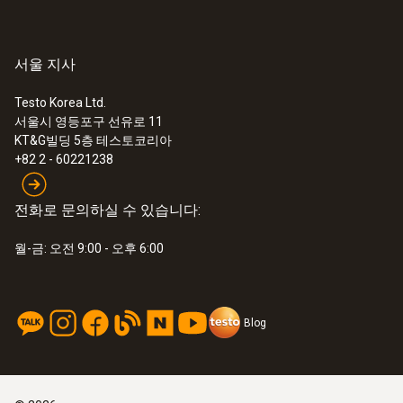
보관 온도
-20 ~ +60 °C
서울 지사
* when not connected via Bluetooth
Testo Korea Ltd.
서울시 영등포구 선유로 11
KT&G빌딩 5층 테스토코리아
+82 2 - 60221238
전화로 문의하실 수 있습니다:
:
0613 1912
월-금: 오전 9:00 - 오후 6:00
방수 NTC 표면용 프로브 , 평평한 표면
측정 - 1채널 온도 데이터로거
NTC 온도 센서
Blog