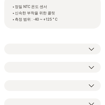
정밀 NTC 온도 센서
신속한 부착을 위한 콜릿
측정 범위 : -40 ~ +125 ° C
Use the clamp probe (NTC) to accurately
measure surface temperatures on heating
system pipes, water pipes, refrigeration
NTC
systems or heat pumps (pipe diameter 6 to
35 mm). Depending on the measuring
instrument connected, the clamp probe can
NTC 센서 측정 범위
Clamp probe (NTC) for temperature
be used to detect superheating/subcooling