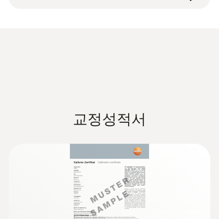
-40 ~ +125 °C
measurements on pipes (Ø 6-35 mm) with
on refrigeration systems, but also to
fixed cable 5 m.
determine flow and return temperatures in
NTC 센서 정확도
heating technology, for example. The collet
enables the surface probe to be attached
±1 °C (-20 ~ +85 °C)
quickly and easily.
기술 데이터
교정성적서
무게
106 g
크기
120 x 77 x 32 mm