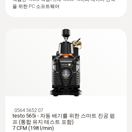
AA 배터리 4개
을 위한 PC 소프트웨어
데이터 전송
Bluetooth®
라디오 범위
150 m
:
0613 4611
NTC 파이프 프로브, 벨크로처리, 최대 직
경 75mm, 최대 +75℃ - 파이프 프로브
기기 내 냉매정보
벨크로 스트립 사용: 최대 75 mm의 파이프
R114; R12; R123; R1233zd; R1234f; R1234ze;
직경을 가진 파이프에 표면 탐침을 간단하게
고정
R124; R125; R13; R134a; R22; R23; R290; R32;
R401A; R401B; R402A; R402B; R404A; R407A;
:
0564 5652 07
testo 565i - 자동 배기를 위한 스마트 진공 펌
R407C; R408E; R407H; R408A; R409A; R410A;
프 (통합 유지 테스트 포함)
R414B; R416A; R420A; R421A; R422B; R422B;
7 CFM (198 l/min)