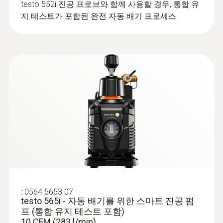
R422C; R422D; R424A; R427A; R434A; R437A;
testo 552i 진공 프로브와 함께 사용할 경우, 통합 유
R438A; R442A; R444B; R448A; R449A; R450A;
지 테스트가 포함된 완전 자동 배기 프로세스
R452A; R452B; R453a; R454A; R454B; R454C;
R455A; R458A; R500; R502; R503; R507;
R513A; R600a; R718 (H2O); R744CO2
앱을 통한 냉매정보 업데이트
R11; FX80; I12A; R1150; R1270; R13B1; R14;
R142b; R152a; R161; R170; R227; R236fa;
:
0613 5605
파이프 지름 조정이 가능한 클램프 온도
R245fa; R401C; R406A; R407B; R407D; R41;
프로브 (NTC) - 5 ~ 65mm 사이의 지름
R411A; R412A; R413A; R417A; R417B; R417C;
조정이 가능한 클램프 온도 프로
R422A; R426A; R508a; R508b; R600; RIS89;
지름 5 ~ 65mm의 파이프 표면 온도 측정 가
SP22
능
:
0564 5653 07
testo 565i - 자동 배기를 위한 스마트 진공 펌
Refrigerant
프 (통합 유지 테스트 포함)
10 CFM (283 l/min)