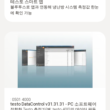
필요; bluetooth_4.0
테스토 스마트 앱
블루투스로 앱과 연동해 냉난방 시스템 측정값 한눈
에 확인 가능
제품 색상
검적색
자동꺼짐
10 min*
배터리 수명
:
0613 5506
클램프 프로브 (NTC) - 케이블 길이 5m
250 h with no illumination, no
정밀 NTC 온도 센서
Bluetooth<sup>&reg;</sup>; 100 h with
illumination and Bluetooth<sup>&reg;</sup>
:
0501 4000
배터리 종류
testo DataControl v31.31.31 - PC 소프트웨어
적합한 Testo 측정기(예: testo 400)의 데이터 판독