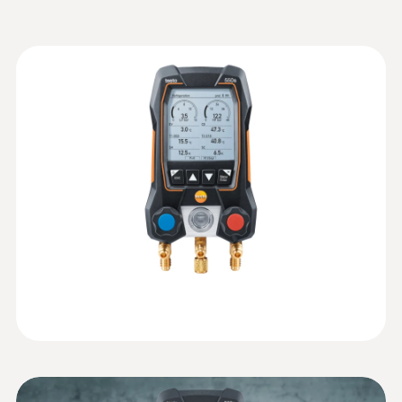
0.1 °C
에서 동시에 판독 가능
밀착 테스트 : 압력 곡선의 기록 및 분석
Information according to
센서 연결
목표 과열도 자동 계산 (테스토 스마트 프로
Reg. (EU) 2023/2854
(
140 KB
)
브와 같은 적절한 기기 연동)
(DataAct) - testo 550s
2 x plug-in (NTC)
진공 측정 : 시작 및 차동값 및 측정 데이터
의 그래픽 진행 곡선 표시
배출 : 시작 및 차동 값을 표시하는 측정 그
래픽 디스플레이 (진공 게이지 측정기
압력 측정값
:
0560 2605 02
Instruction manual testo
testo 605i - 스마트폰으로 작동하는 온
testo 552i 와 같은 적절한 테스토 스마트
(
1.95 MB
)
습도계
550s / testo 557s
프로브와 연동)
압력 측정 범위
실내 및 덕트의 공기 습도 및 온도 측정
:
0564 5501 55
EU declaration of
디지털 매니폴드 게이지 testo 550s 기
-1 ~ 60 bar
(
33.97 KB
)
본 세트 -
conformity testo 550s
모든 결과를 한눈에 확인할 수 있는 대형 그래
압력 정확도
:
0501 5001
픽 화면
Technical Documentation
테스토 스마트 앱
A2L/A2/A3 refrigerant
(
41.2 KB
)
±0.5 전체 범위의 %
블루투스로 앱과 연동해 냉난방 시스템 측정
testo 550s
값 한눈에 확인 가능