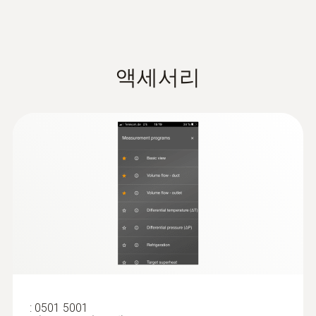
826 g
크기
액세서리
210 x 121 x 60 mm (LxWxH)
작동 온도
-20 ~ +50 °C
보호등급
IP54
:
0613 1712
견고한 NTC 대기용 프로브
시스템 요구
NTC 온도 센서
iOS 11.0 이상 버전 필요; Android 6.0 이상 버전
:
0501 5001