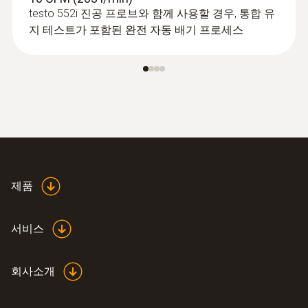
A2L / A3 compatibel
testo 552i 진공 프로브와 함께 사용할 경우, 통합 유
지 테스트가 포함된 완전 자동 배기 프로세스
보관 온도
-20 ~ +60 °C
* when not connected via Bluetooth
:
0613 1912
제품
방수 NTC 표면용 프로브 , 평평한 표면
측정 - 1채널 온도 데이터로거
NTC 온도 센서
서비스
회사소개