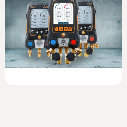
압력 분해능
온도용 프로브
Quickstart testo 550s
(
1.7 MB
)
0.01 bar
압력 프로브 연결
3 x 7/16" – UNF
압력 과부하rel. (고압)
65 bar
:
0564 5502 55
디지털 매니폴드 게이지 testo 550s 스
마트 세트 -
모든 결과를 한눈에 확인할 수 있는 대형 그래
:
0560 2115 02
픽 화면
기술 데이터
클램프 온도 측정기 testo 115i - 클램프
온도 측정기(스마트 프로브)
스마트폰 및 태블릿PC의 무선 연결을 통해 냉
무게
난방 시스템에서 편리한 온도 측정