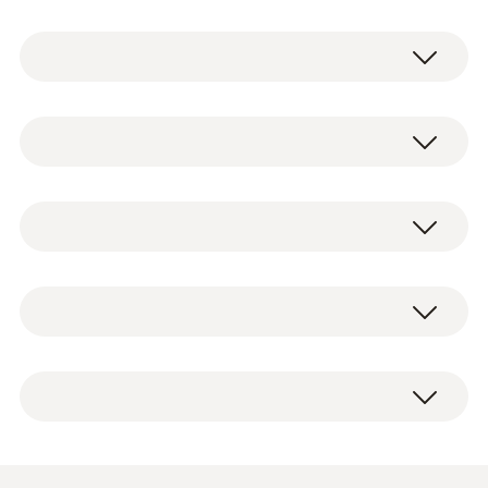
testo 550s - 디지털 매니폴드 게이지
0564 5500
디지털 매니폴드 게이지 testo 550s
측정 데이터
파이프 측정용 클램프 프로브
테스토 스마트 앱
(ø6mm~ø35mm, NTC) 2개
0501 5001
케이스
측정 범위
공장 성적서
기술 데이터
-50 ~ +150 °C
시스템 요구
정확도
습도용 프로브
iOS 13.0 이상 버전 필요; Android 8.0 이상 버전
±0.5 °C
냉동공조 시스템 및 히트 펌프
:
0564 5500
필요; bluetooth_4.0
testo 550s - 디지털 매니폴드 게이지
모든 결과를 한눈에 확인할 수 있는 대형 그래
세트
고압 및 저압 측정, 응축 및 증발 온도 자동
분해능
픽 화면
측정, 과열 / 과냉 계산, 모든 결과를 한 화면