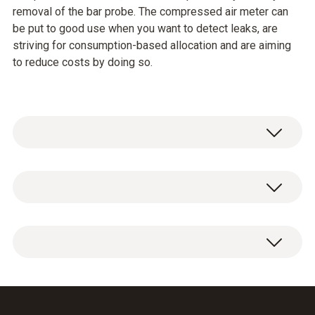
removal of the bar probe. The compressed air meter can
be put to good use when you want to detect leaks, are
striving for consumption-based allocation and are aiming
to reduce costs by doing so.
testo 6448 리플렛/매뉴얼/소프트웨어 다운로
드 사이트:
http://cafe.naver.com/testoman/3414
0~160m/s 범위의 풍속측정이 가능하며, 빠르
고 안전한 설치 및 해체가 가능합니다.
기술데이터
아날로그 출력, 펄스 출력 등 다양한 신호 출력
0 ~ 80 Nm/s 또는 160 Nm/s
이 가능하며, LED 디스플레이를 통한 작동 메뉴
측정범위