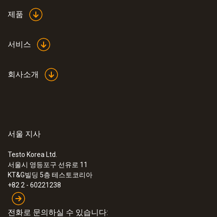
0 ~ 60 ℃
를 지원합니다.
제품
Data sheet testo 6448
정확도
측정값의 ±3%
(
303.5 KB
)
팩스출력, 스위치 출력
출력
4 ~ 20mA(4와이어)
서비스
회사소개
Instruction manual testo
(
1.52 MB
)
6448
EU declaration of
(
33.56 KB
)
conformity testo 6448
서울 지사
Testo Korea Ltd.
Flow direction switch
(
924.81 KB
)
서울시 영등포구 선유로 11
KT&G빌딩 5층 테스토코리아
+82 2 - 60221238
전화로 문의하실 수 있습니다: