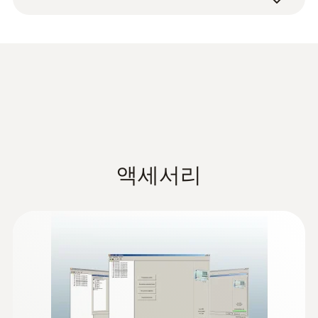
testo 습도 센서의 개발로 더욱 정확한 측정 결
습도변수로 사용이 가능합니다.
과를 얻을 수 있습니다.
testo 6601
testo 6602
testo 6603
testo
습도용 프로브
Data sheet testo 6651
(
479.1 KB
)
타입
벽설치용
덕트설치용
덕트설치용
프로
기술데이터
벽설치용 (-20 ~ 70℃)
액세서리
타입
덕트설치용 (-20 ~ 70℃) (-30 ~ 120℃
Instruction manual testo
프로브용 (-20 ~ 70℃) (-30 ~ 120℃)
(
3.3 MB
)
6651. 6600. P2A software
출력신호
전류: 0 ~ 20mA (2와이어) / 4 ~ 20m
(결선방식)
전압: 0 ~ 1V, 0~5V, 0~10V (모두 4
Instruction manual testo
정확도
± 1.7%RH
6651 Ethernet. 6600. P2A
(
4.7 MB
)
디스플레이
옵션
software
:
0555 6602