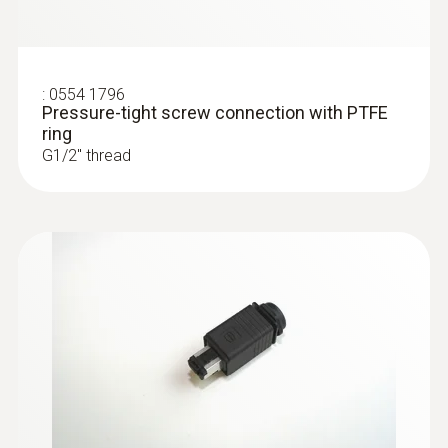
testo 6601 - Room and IAQ probe
Stub probe for monitoring room temperature
and room humidity
:
0554 1796
Pressure-tight screw connection with PTFE
ring
G1/2'' thread
:
0555 6604
testo 6604 - IAQ probe with cable
IAQ probe with cable for measurements in