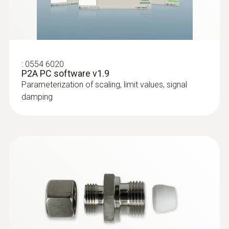
EU declaration of
testo 6602 - Process IAQ probe for duct
(
35.58 KB
)
conformity testo 6651
mounting
IAQ probe for monitoring process
temperatures and humidity
:
0554 6020
P2A PC software v1.9
Parameterization of scaling, limit values, signal
damping
:
0555 6601