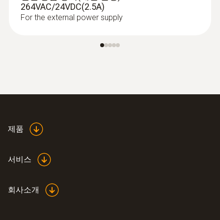
mounting for higher process
264VAC/24VDC(2.5A)
temperatures
For the external power supply
IAQ probe for monitoring higher process
temperatures and humidity
제품
서비스
회사소개