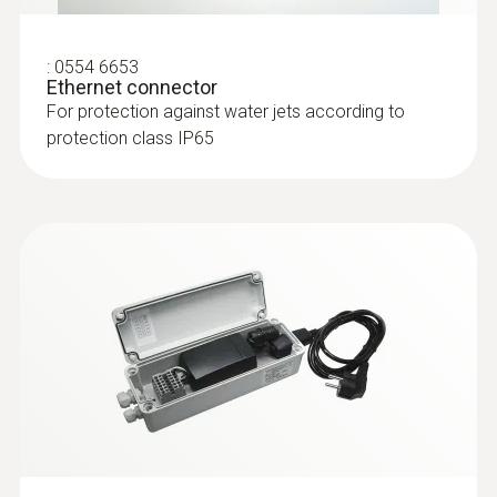
difficult-to-access processes
:
0554 6653
Ethernet connector
For protection against water jets according to
protection class IP65
:
0555 6605
testo 6605 - IAQ probe for higher
process temperatures with cable
IAQ probe with cable and probe shaft made