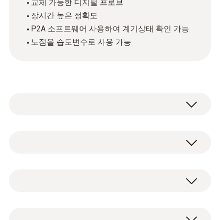
교체 가능한 디지털 프로브
장시간 높은 정확도
P2A 소프트웨어 사용하여 계기상태 확인 가능
노점을 습도변수로 사용 가능
testo 6651 리플렛/매뉴얼/소프트웨어 다운로
드 사이트:
http://cafe.naver.com/testoman/3417
장시간 높은 정확도를 자랑하며 P2A 소프트웨
testo 6651은 중상위 범위의 성능을 가집니다.
어를 사용하여 계기 상태를 확인할 수 있으며
공정 기술 및 압충 공기 기술에서 임계 기후 감
실내/덕트에 설치가 가능합니다.
시용으로 설계되었으며, 장기간 안정성을 주는
또한 교체가능한 디지털 프로브 기능과 노점을