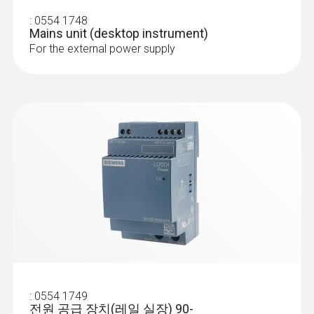
of stainless steel for measurements in
:
0554 1748
processes that are difficult to access and at
Mains unit (desktop instrument)
higher temperatures
For the external power supply
:
0555 6603
:
0554 1749
testo 6603 - Process IAQ probe for duct
전원 공급 장치(레일 실장) 90-