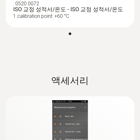
:
0520 0072
하우징 재질
ISO 교정 성적서/온도 - ISO 교정 성적서/온도
배터리 수명
1 calibration point: +60 °C
플라스틱
150시간
:
0516 0240
testo Smart Case (Refrigeration) - 냉동
전문가를 위한 스마트 프로브 케이스
시스템 요구
배터리 종류
Practical storage case for Smart Probes
iOS 13.0 이상 버전 필요; Android 8.0 이상 버전
testo 115i (2x) and testo 549i (2x) (available
AAA 배터리(1.5 V) 3개
필요; requires mobile end device with
separately)
Bluetooth 4.2
데이터 전송
액세서리
제품 색상
Bluetooth®
검정/노랑색
라디오 범위
배터리 수명
100 m
130시간
Refrigerant