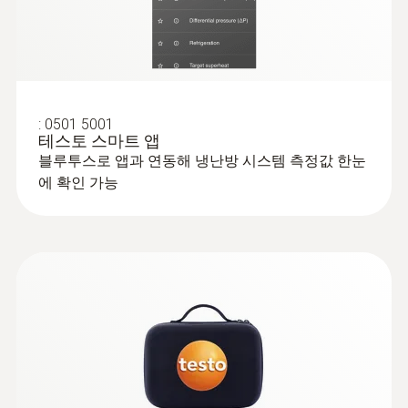
배터리 종류
A2L / A3 compatibel
AAA 배터리(1.5 V) 3개
보관 온도
데이터 전송
-20 ~ +60 °C
:
0501 5001
테스토 스마트 앱
Bluetooth®
블루투스로 앱과 연동해 냉난방 시스템 측정값 한눈
에 확인 가능
라디오 범위
100 m
압력 매체
cfc_hfc_hcfc_n_h2o_co2
보관 온도