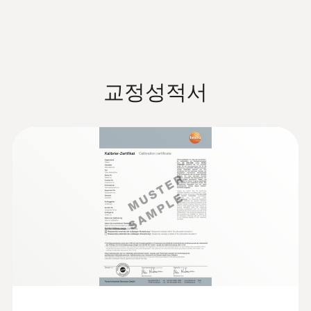
:
0560 2549 02
작동 온도
고압 게이지 측정기 - High-pressure
gauge operated via smartphone
-20 ~ +50 °C
기술 데이터
냉동 시스템의 냉매 압력(고압/저압) 측정 가
교정성적서
능
하우징 재질
무게
플라스틱
156.6 g
시스템 요구
크기
iOS 13.0 이상 버전 필요; Android 8.0 이상 버전
125 x 32 x 31 mm
필요; bluetooth_4.0
작동 온도
제품 색상
-20 ~ +50 °C
검정/노랑색