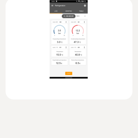
압력 측정 범위
:
0560 2115 02
Probes AC &
(
868.66 KB
)
0516 0240
클램프 온도 측정기 testo 115i - 클램프
±1.3 °C (-20 ~ +85 °C)
refrigeration test kit
-1 ~ +60 bar
온도 측정기(스마트 프로브)
기술 데이터
스마트폰 및 태블릿PC의 무선 연결을 통해 냉
NTC 센서 분해능
난방 시스템에서 편리한 온도 측정
압력 정확도
testo Smart Probes FAQ
(
1.09 MB
)
Product colour
0.1 °C
±0.5 전체범위 값의 %
검적색
압력 분해능
무게
기술 데이터
EU declaration of
0.01 bar
(
34.37 KB
)
249.8 g
conformity testo 549i
무게
압력 프로브 연결
:
0563 0002 10
EU declaration of
testo Smart Probes AC & refrigeration
(
34.19 KB
)
127.4 g
conformity testo 115i
7 / 16 inch - UNF
test kit
과열도/과냉도를 위한 적용 분야별 측정 메뉴
Instruction manual testo
크기
압력 과부하rel. (고압)
(
1.99 MB
)
Smart Probes
183 x 90 x 30 mm
+65 bar