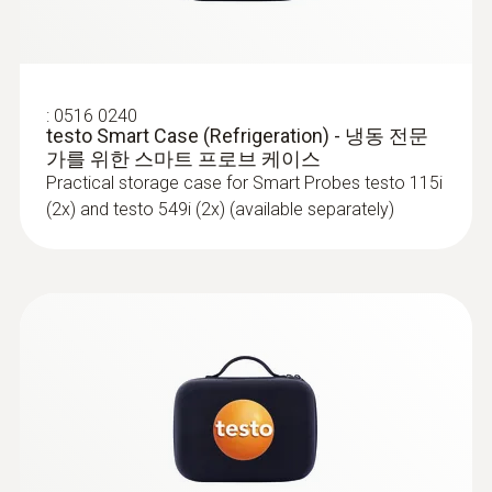
-20 ~ +60 °C
:
0516 0240
testo Smart Case (Refrigeration) - 냉동 전문
가를 위한 스마트 프로브 케이스
Practical storage case for Smart Probes testo 115i
(2x) and testo 549i (2x) (available separately)