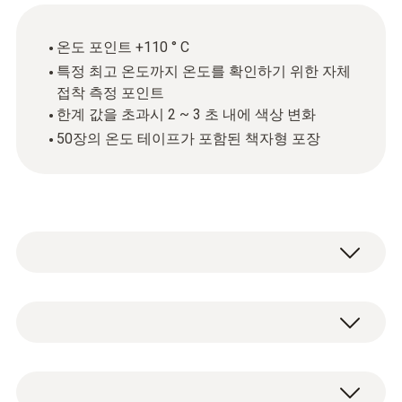
온도 포인트 +110 ° C
특정 최고 온도까지 온도를 확인하기 위한 자체
접착 측정 포인트
한계 값을 초과시 2 ~ 3 초 내에 색상 변화
50장의 온도 테이프가 포함된 책자형 포장
testoterm measuring points are self-
adhesive, temperature-sensitive films that
respond by changing colour when a certain
온도
temperature is exceeded. They are ideal for