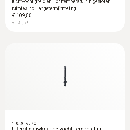
luchtvochtigheid en luchttemperatuur in gesloten
ruimtes incl. langetermijnmeting
€ 109,00
€ 131,89
:
0636 9770
Uiterst nauwkeurige vocht-temperatuur-