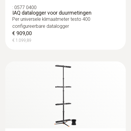
:
0577 0400
IAQ datalogger voor duurmetingen
Per universele klimaatmeter testo 400
configureerbare datalogger
€ 909,00
€ 1.099,89
:
0563 4403
testo 440 100 mm vleugelrad-set met
Bluetooth®
€ 733,00
€ 886,93