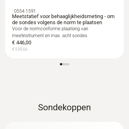
:
0554 1591
Meetstatief voor behaaglijkheidsmeting - om
de sondes volgens de norm te plaatsen
Voor de normconforme plaatsing van
meetinstrument en max. acht sondes
€ 446,00
€ 539,66
:
0563 4401
testo 440 16 mm Vane Kit
€ 574,00
€ 694,54
Sondekoppen