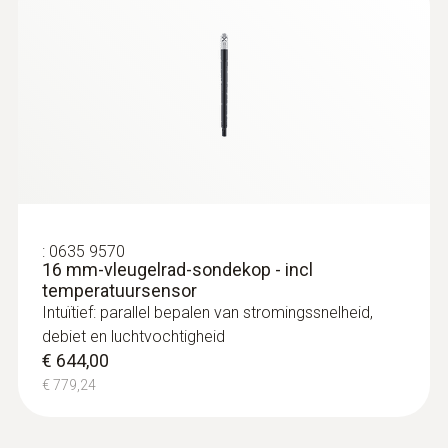
:
0563 4405
testo 440 CO2-set met Bluetooth®
:
0635 9570
16 mm-vleugelrad-sondekop - incl
€ 789,00
temperatuursensor
€ 954,69
Intuïtief: parallel bepalen van stromingssnelheid,
debiet en luchtvochtigheid
€ 644,00
€ 779,24