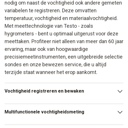
nodig om naast de vochtigheid ook andere gemeten
variabelen te registreren. Deze omvatten
temperatuur, vochtigheid en materiaalvochtigheid.
Met meettechnologie van Testo - zoals
hygrometers - bent u optimaal uitgerust voor deze
meettaken. Profiteer niet alleen van meer dan 60 jaar
ervaring, maar ook van hoogwaardige
precisiemeetinstrumenten, een uitgebreide selectie
sondes en onze bewezen service, die u altijd
terzijde staat wanneer het erop aankomt.
Vochtigheid registreren en bewaken
Voor bepaalde toepassingen is het niet alleen nodig om de
Multifunctionele vochtigheidsmeting
vochtigheid op bepaalde punten te meten, maar ook om de
vochtigheid over een bepaalde periode te meten en te
documenteren. Dit kan vooral nuttig zijn in opslagruimtes
Als je niet alleen de luchtvochtigheid maar ook de