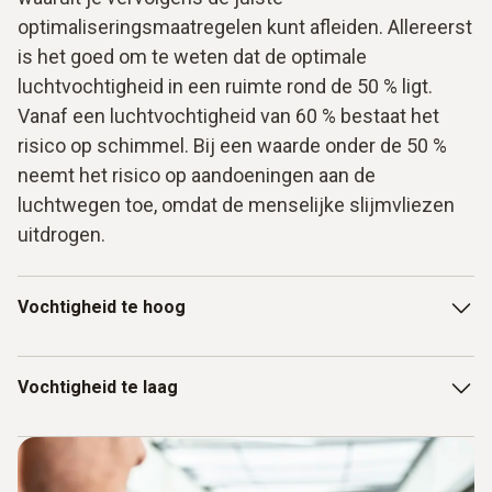
optimaliseringsmaatregelen kunt afleiden. Allereerst
is het goed om te weten dat de optimale
luchtvochtigheid in een ruimte rond de 50 % ligt.
Vanaf een luchtvochtigheid van 60 % bestaat het
risico op schimmel. Bij een waarde onder de 50 %
neemt het risico op aandoeningen aan de
luchtwegen toe, omdat de menselijke slijmvliezen
uitdrogen.
Vochtigheid te hoog
Als de luchtvochtigheid in een kamer te hoog is (hoger dan
Vochtigheid te laag
60 %), betekent dit dat de lucht geen water meer kan
opnemen. Het resultaat: er vormt zich condens. Deze
condens slaat neer op het raam of de muren - er is een
Te weinig vocht in de lucht droogt de luchtwegen uit en
risico op schimmelvorming. Vooral koudebruggen vormen
maakt ze vatbaar voor ziekten. Regelmatig ventileren en,