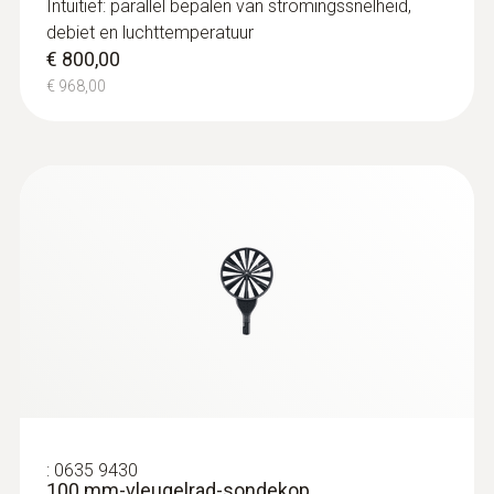
Intuïtief: parallel bepalen van stromingssnelheid,
debiet en luchttemperatuur
€ 800,00
€ 968,00
:
0635 9430
100 mm-vleugelrad-sondekop