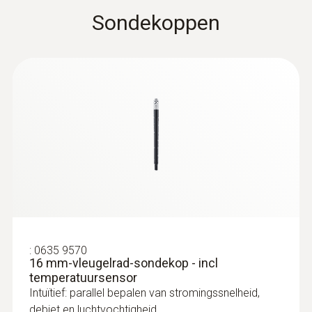
Aangezien het meetbereik tot +30 m/s loopt
Sondekoppen
en de totale lengte van de sonde uitgebreid
kan worden tot 2,0 m (telescoopverlenging
apart te bestellen), zijn ook metingen aan
grote ventilatiesystemen mogelijk.
:
0563 4407
testo 440 Luchtsnelheid-CombiSet 2
met Bluetooth®
:
0635 9570
€ 1.051,00
16 mm-vleugelrad-sondekop - incl
€ 1.271,71
temperatuursensor
Intuïtief: parallel bepalen van stromingssnelheid,
debiet en luchtvochtigheid