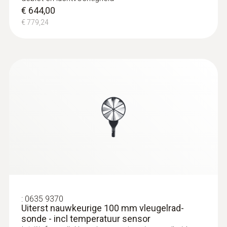
€ 644,00
€ 779,24
:
0563 4408
testo 440 behaaglijkheids-CombiSet
met Bluetooth®
€ 1.749,00
€ 2.116,29
:
0635 9370
Uiterst nauwkeurige 100 mm vleugelrad-
sonde - incl temperatuur sensor