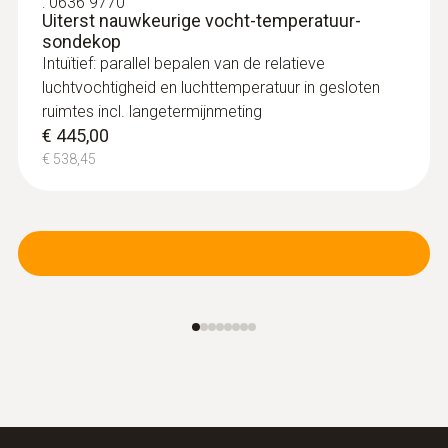
:
0636 9770
Uiterst nauwkeurige vocht-temperatuur-
sondekop
Intuïtief: parallel bepalen van de relatieve
luchtvochtigheid en luchttemperatuur in gesloten
ruimtes incl. langetermijnmeting
€ 445,00
€ 538,45