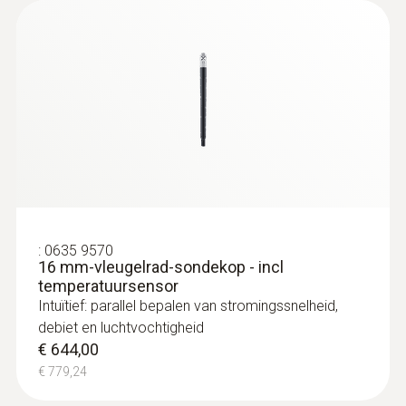
:
0563 4408
testo 440 behaaglijkheids-CombiSet
met Bluetooth®
€ 1.749,00
€ 2.116,29
:
0635 9570
16 mm-vleugelrad-sondekop - incl
temperatuursensor
Intuïtief: parallel bepalen van stromingssnelheid,
debiet en luchtvochtigheid
€ 644,00
€ 779,24