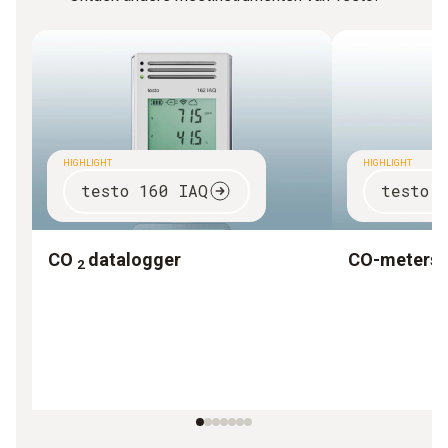
HIGHLIGHT
HIGHLIGHT
testo 160 IAQ
testo 
CO
datalogger
CO-meters
2