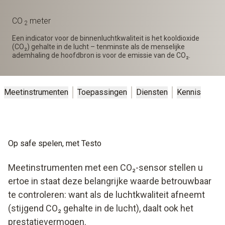
CO
meter
2
Een indicator voor de binnenluchtkwaliteit is het kooldioxide
(CO₂) gehalte in de lucht – tenminste als de menselijke
ademhaling de hoofdbron is voor de emissie van de CO₂.
Meetinstrumenten
Toepassingen
Diensten
Kennis
Op safe spelen, met Testo
Meetinstrumenten met een CO₂-sensor stellen u
ertoe in staat deze belangrijke waarde betrouwbaar
te controleren: want als de luchtkwaliteit afneemt
(stijgend CO₂ gehalte in de lucht), daalt ook het
prestatievermogen.