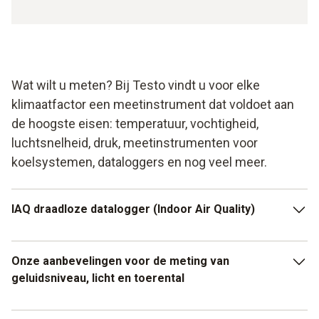
Wat wilt u meten? Bij Testo vindt u voor elke
klimaatfactor een meetinstrument dat voldoet aan
de hoogste eisen: temperatuur, vochtigheid,
luchtsnelheid, druk, meetinstrumenten voor
koelsystemen, dataloggers en nog veel meer.
IAQ draadloze datalogger (Indoor Air Quality)
Controleer eenvoudig de luchtkwaliteit in ruimtes waar veel
Onze aanbevelingen voor de meting van
mensen aanwezig zijn via WiFi. Of het nu om
geluidsniveau, licht en toerental
kantoorgebouwen, musea of kleuterscholen gaat: een Testo
IAQ datalogger biedt u de ideale ondersteuning.