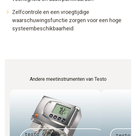
Zelfcontrole en een vroegtijdige
waarschuwingsfunctie zorgen voor een hoge
systeembeschikbaarheid
Andere meetinstrumenten van Testo
testo 6381
testo 