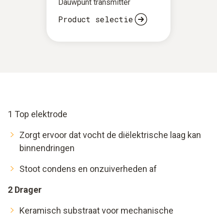
Dauwpunt transmitter
Als voor de vochtmeting een vochttransmitter met een
totale meetfout van +/- 2%RH (meetonzekerheid inclusief
Product selectie
langetermijndrift) wordt gebruikt, zijn de bedrijfskosten
merkbaar lager dan wanneer een typische
klimaattransmitter met een totale meetfout van + /- 6% RV
(onzekerheid inclusief langetermijndrift) wordt gebruikt.
Deze vergelijking komt nog duidelijker naar voren in het
voordeel van de hoogwaardige vochttransmitter als het te
bereiken %RH-doelbereik nauwer gedefinieerd is,
1 Top elektrode
bijvoorbeeld voor cleanroom-toepassingen.
Zorgt ervoor dat vocht de diëlektrische laag kan
binnendringen
Stoot condens en onzuiverheden af
2 Drager
Keramisch substraat voor mechanische