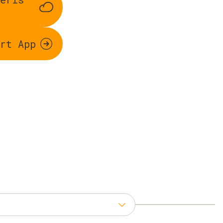
rt App