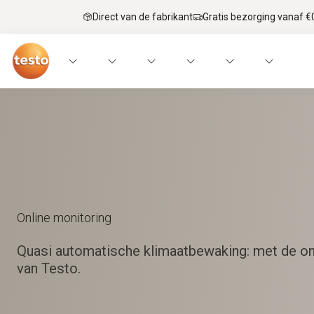
Direct van de fabrikant
Gratis bezorging vanaf €
Online monitoring
Quasi automatische klimaatbewaking: met de on
van Testo.