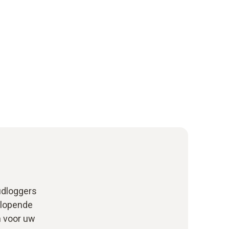
udloggers
nlopende
n voor uw