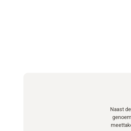
Naast de
genoemd)
meettake