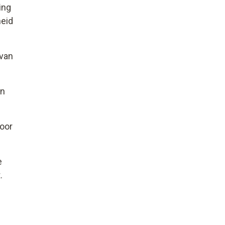
ing
heid
 van
en
voor
e
.