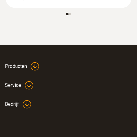
:
0563 4401
testo 440 16 mm Vane Kit
€ 574,00
€ 694,54
Producten
Service
Bedrijf