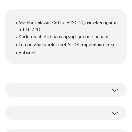
Meetbereik van -50 tot +125 °C; nauwkeurigheid
tot ±0,2 °C
Korte reactietijd dankzij vrij liggende sensor
Temperatuurvoeler met NTC-temperatuursensor
Robuust
Voor nauwkeurige temperatuurmetingen:
gebruik de robuuste luchtvoeler met vrij
liggende sensor (NTC) met het bijpassende