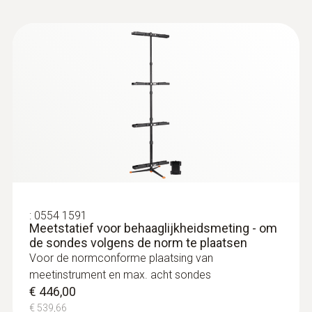
diameter pitotbuis
5 mm
lengte voelerbuispunt
:
0563 4403
testo 440 100 mm vleugelrad-set met
50 mm
Bluetooth®
€ 733,00
€ 886,93
Product colour
grey; Zwart; silver
:
0554 1591
Meetstatief voor behaaglijkheidsmeting - om
de sondes volgens de norm te plaatsen
Voor de normconforme plaatsing van
meetinstrument en max. acht sondes
€ 446,00
€ 539,66