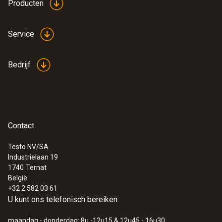
Producten
Service
Bedrijf
Contact
Testo NV/SA
Industrielaan 19
1740
Ternat
België
+32 2 582 03 61
U kunt ons telefonisch bereiken:
maandag - donderdag: 8u -12u15 & 12u45 - 16u30