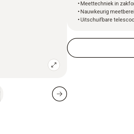
Meettechniek in zakf
Nauwkeurig meetberei
Uitschuifbare telesco