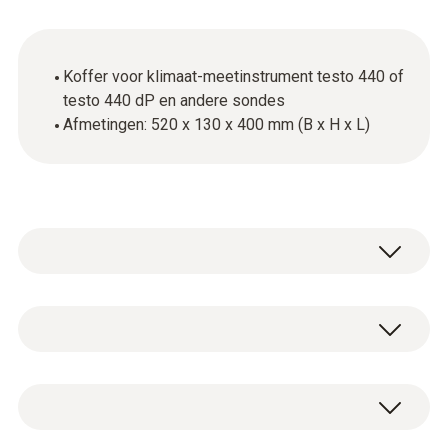
Koffer voor klimaat-meetinstrument testo 440 of
testo 440 dP en andere sondes
Afmetingen: 520 x 130 x 400 mm (B x H x L)
De servicekoffer is ideaal om uw equipment
te transporteren en beschermen.
De volgende componenten kunt u veilig in de
Algemene technische gegevens
koffer opbergen:
Klimaat-meetinstrument testo 440 of