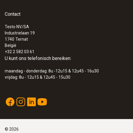
universele handgreep); resp. robuuste
vocht-temperatuur-sonde met vaste kabel
Contact
:
0560 4401
testo 440 - multifunctioneel
Een extra universele handgreep (kabel of
meetinstrument - testo 440 – klimaat-
Testo NV/SA
Bluetooth®) voor de aansluiting van
meetinstrument
Industrielaan 19
sondekoppen
€ 357,00
1740
Ternat
Pitot-buis
België
€ 431,97
+32 2 582 03 61
Batterijen
U kunt ons telefonisch bereiken:
Ander toebehoren zoals
temperatuurvoeler, telescoopverlenging,
maandag - donderdag: 8u -12u15 & 12u45 - 16u30
BLUETOOTH-/IRDA-printer
vrijdag: 8u - 12u15 & 12u45 - 15u30
©
2026