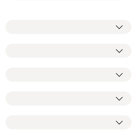
testo 115i - Tangthermometer met
smartphone-bediening
1 x oppervlaktethermometer met
0560 2115 02
smartphone-bediening, incl. batterijen en
NTC
test protocol (0560 2115 02)
testo 510i - verschildrukmeter met
1 x verschildrukmeter testo 510i met
bediening via Smartphone
smartphone-bediening, incl. slangen-set
Meetbereik
0560 1510
(Ø 4 mm en 5 mm) met adapter, batterijen