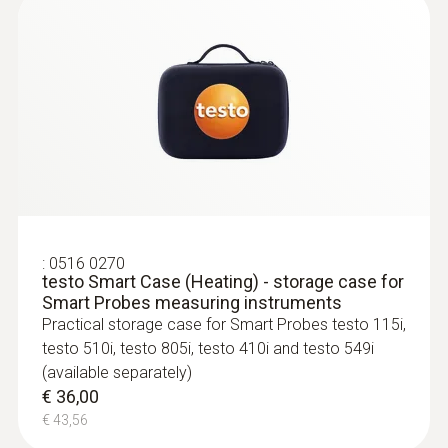
:
0563 0010
testo Smart Probes HVAC set
Smart Probes voor draadloze
temperatuurmeting in een breed scala aan
toepassingen, meting van
gasstroom/statische druk en meetmenu
voor drukvaltesten
€ 220,00
€ 266,20
:
0516 0270
testo Smart Case (Heating) - storage case for
Smart Probes measuring instruments
Practical storage case for Smart Probes testo 115i,
testo 510i, testo 805i, testo 410i and testo 549i
(available separately)
€ 36,00
€ 43,56