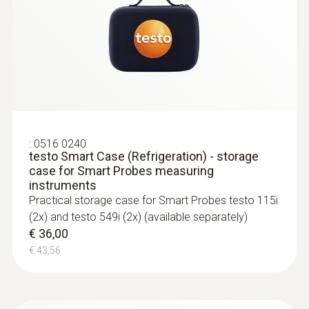
:
0563 0002 32
testo Smart Probes HVAC/R Ultimate kit
Voor alle metingen aan verwarmings-,
klimaat-, koel- en ventilatiesystemen
€ 1.107,00
€ 1.339,47
:
0516 0240
testo Smart Case (Refrigeration) - storage
case for Smart Probes measuring
instruments
Practical storage case for Smart Probes testo 115i
(2x) and testo 549i (2x) (available separately)
€ 36,00
€ 43,56