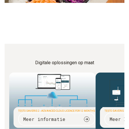
Digitale oplossingen op maat
TESTO SAVERIS 2 - ADVANCED CLOUD LICENCE FOR 12 MONTHS
TESTO SAVERIS 1
Meer informatie
Meer I