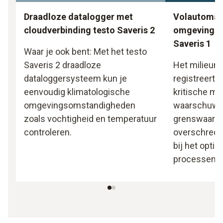
Draadloze datalogger met
Volautomat
cloudverbinding testo Saveris 2
omgevingsb
Saveris 1
Waar je ook bent: Met het testo
Saveris 2 draadloze
Het milieum
dataloggersysteem kun je
registreert 
eenvoudig klimatologische
kritische mi
omgevingsomstandigheden
waarschuwt u
zoals vochtigheid en temperatuur
grenswaard
controleren.
overschrede
bij het opti
processen.