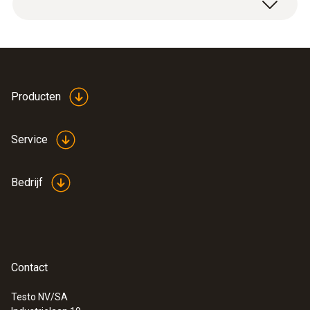
Gewicht
80 g
EU declaration of
Producten
conformity testo USB
(
608.25 KB
)
connection cable
Service
Bedrijf
Contact
:
0563 3240 70
Basisset testo 324 - Voor alle druk- en
lekhoeveelheidscontroles
Testo NV/SA