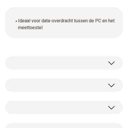
Ideaal voor data-overdracht tussen de PC en het
meettoestel
Algemene technische gegevens
productkleur
1 x USB connectiekabel
Zwart