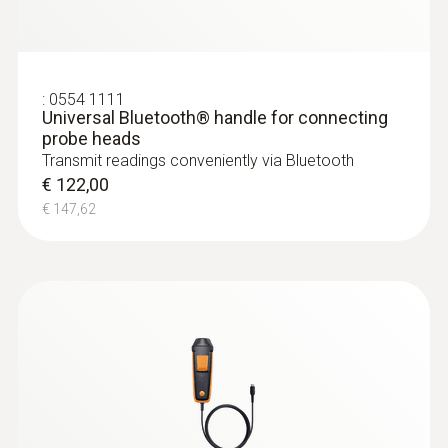
:
0554 1111
Universal Bluetooth® handle for connecting
probe heads
Transmit readings conveniently via Bluetooth
€ 122,00
:
0563 4408
€ 147,62
testo 440 behaaglijkheids-CombiSet
met Bluetooth®
€ 1.749,00
€ 2.116,29