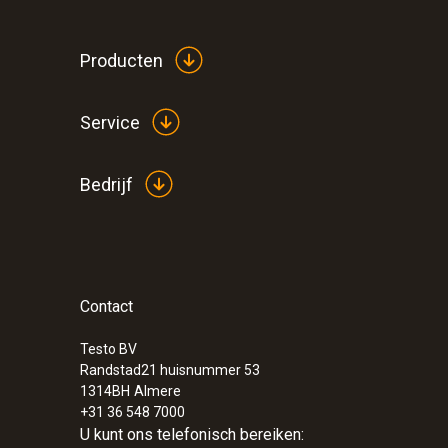
Producten
Service
Bedrijf
Contact
:
0572 1754
testo 175 H1 - Temperatuur- en vochtda
Testo BV
€ 333,00
Randstad21 huisnummer 53
€ 402,93
1314BH
Almere
+31 36 548 7000
U kunt ons telefonisch bereiken: