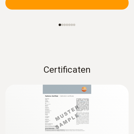
Certificaten
:
0603 1793
Robuuste luchtvoeler (TE Typ T)
Robuust luchtvoeler
€ 77,00
€ 93,17