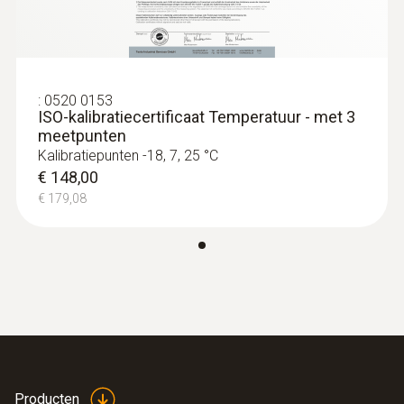
:
0520 0153
ISO-kalibratiecertificaat Temperatuur - met 3
meetpunten
Oppervlaktevoeler
Kalibratiepunten -18, 7, 25 °C
€ 148,00
€ 179,08
Producten