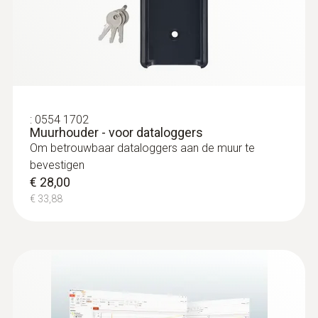
met speciaal handvat
opslag
Thermokoppel type T
€ 116,00
1.000.000 meetwaarde
€ 140,36
Opslagtemperatuur
-20 tot +55 °C
:
0554 1702
Muurhouder - voor dataloggers
Om betrouwbaar dataloggers aan de muur te
bevestigen
€ 28,00
€ 33,88
:
0603 3292
Diepvriesprobe (TE type T) - om in te