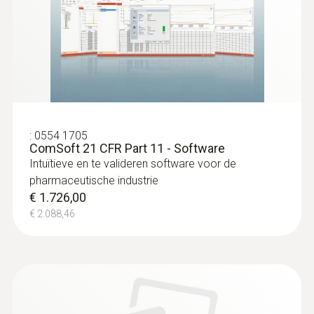
:
0603 3392
Roestvrijstalen voedingssonde (TE
type T) - met FEP-leiding
Robuuste roestvrije meetsonde voor
meettaken in voedingscontrole
€ 137,00
€ 165,77
:
0554 1705
ComSoft 21 CFR Part 11 - Software
Intuïtieve en te valideren software voor de
pharmaceutische industrie
€ 1.726,00
€ 2.088,46