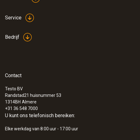
:
0602 0092
Service
Verwisselbare meetkop voor
buisklemvoeler (Type K)
Vervangbare meetkop met thermo-
Bedrijf
elementband voor temperatuurvoeler met
klembeugel 0602 4592
€ 61,00
€ 73,81
Contact
Testo BV
Randstad21 huisnummer 53
1314BH
Almere
+31 36 548 7000
U kunt ons telefonisch bereiken:
Elke werkdag van 8:00 uur - 17:00 uur