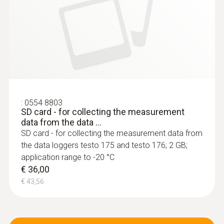
Luchtvoeler
:
0554 8803
SD card - for collecting the measurement
data from the data ...
SD card - for collecting the measurement data from
the data loggers testo 175 and testo 176; 2 GB;
application range to -20 °C
€ 36,00
:
0602 1793
Robuuste luchtvoeler, TE type K
€ 43,56
Thermoelement type K
€ 73,00
€ 88,33