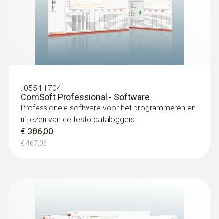
schroeven
Kan makkelijk ingevezen worden in bevroren
voeding, geen voorboring nodig
€ 159,00
€ 192,39
:
0554 1704
ComSoft Professional - Software
Professionele software voor het programmeren en
uitlezen van de testo dataloggers
€ 386,00
€ 467,06