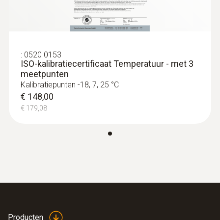
:
0520 0153
ISO-kalibratiecertificaat Temperatuur - met 3
meetpunten
Oppervlaktevoeler
Kalibratiepunten -18, 7, 25 °C
€ 148,00
€ 179,08
Producten