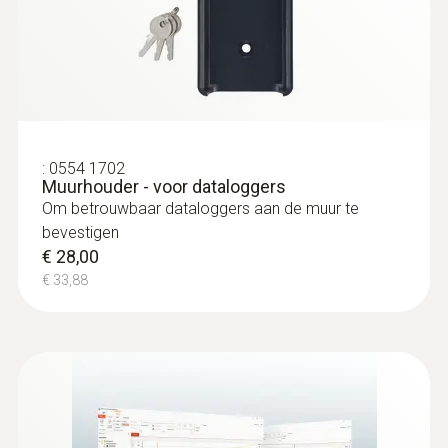
met speciaal handvat
opslag
Thermokoppel type T
€ 116,00
1.000.000 meetwaarde
€ 140,36
Opslagtemperatuur
-20 tot +55 °C
:
0554 1702
Muurhouder - voor dataloggers
Om betrouwbaar dataloggers aan de muur te
bevestigen
€ 28,00
€ 33,88
:
0603 3292
Diepvriesprobe (TE type T) - om in te