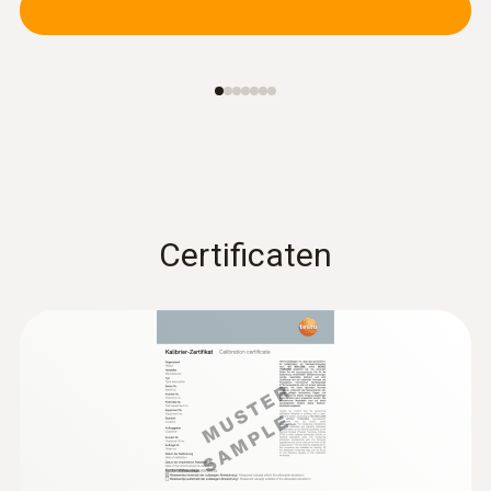
Certificaten
:
0603 1793
Robuuste luchtvoeler (TE Typ T)
Robuust luchtvoeler
€ 77,00
€ 93,17