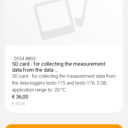
Luchtvoeler
:
0554 8803
SD card - for collecting the measurement
data from the data ...
SD card - for collecting the measurement data from
the data loggers testo 175 and testo 176; 2 GB;
application range to -20 °C
€ 36,00
:
0602 1793
Robuuste luchtvoeler, TE type K
€ 43,56
Thermoelement type K
€ 73,00
€ 88,33