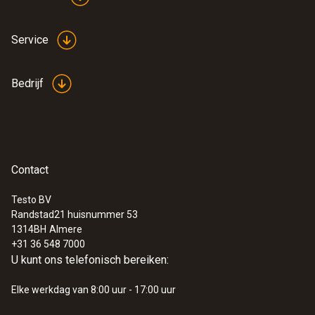
:
0602 0092
Service
Verwisselbare meetkop voor
buisklemvoeler (Type K)
Vervangbare meetkop met thermo-
Bedrijf
elementband voor temperatuurvoeler met
klembeugel 0602 4592
€ 61,00
€ 73,81
Contact
Testo BV
Randstad21 huisnummer 53
1314BH
Almere
+31 36 548 7000
U kunt ons telefonisch bereiken:
Elke werkdag van 8:00 uur - 17:00 uur