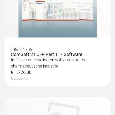
:
0603 3392
Roestvrijstalen voedingssonde (TE
type T) - met FEP-leiding
Robuuste roestvrije meetsonde voor
meettaken in voedingscontrole
€ 137,00
€ 165,77
:
0554 1705
ComSoft 21 CFR Part 11 - Software
Intuïtieve en te valideren software voor de
pharmaceutische industrie
€ 1.726,00
€ 2.088,46