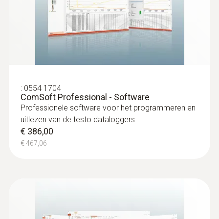
schroeven
Kan makkelijk ingevezen worden in bevroren
voeding, geen voorboring nodig
€ 159,00
€ 192,39
:
0554 1704
ComSoft Professional - Software
Professionele software voor het programmeren en
uitlezen van de testo dataloggers
€ 386,00
€ 467,06