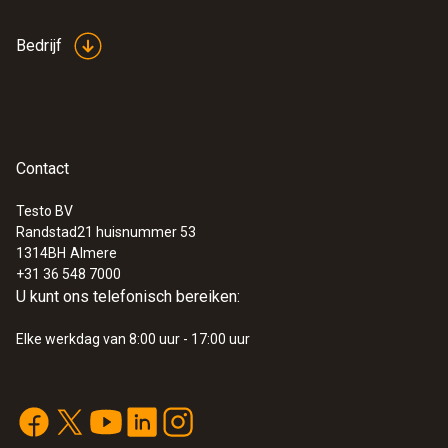
een eenduidige weergave van de
Bedrijf
complete transportweg mogelijk
Verdere voordelen: online meten,
formules aanmaken en weergeven,
:
0572 6560
testo 174 H - Temperatuur en vocht
statische berekeningen tonen (minimale,
datalogger
maximale, gemiddelde, grenswaarde
Contact
overschrijding)
Testo BV
Randstad21 huisnummer 53
1314BH
Almere
+31 36 548 7000
U kunt ons telefonisch bereiken:
Elke werkdag van 8:00 uur - 17:00 uur