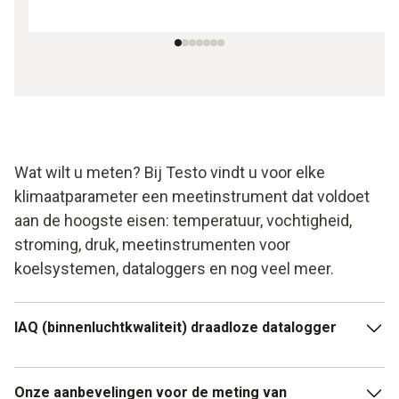
Wat wilt u meten? Bij Testo vindt u voor elke
klimaatparameter een meetinstrument dat voldoet
aan de hoogste eisen: temperatuur, vochtigheid,
stroming, druk, meetinstrumenten voor
koelsystemen, dataloggers en nog veel meer.
IAQ (binnenluchtkwaliteit) draadloze datalogger
Controleer eenvoudig de luchtkwaliteit in ruimtes waar veel
Onze aanbevelingen voor de meting van
mensen aanwezig zijn via WiFi. Of het nu om kantoortuinen,