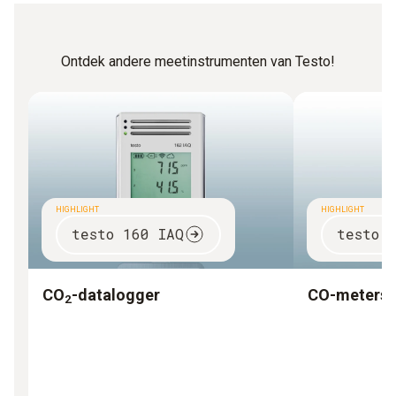
Ontdek andere meetinstrumenten van Testo!
HIGHLIGHT
HIGHLIGHT
testo 160 IAQ
testo 
CO
-datalogger
CO-meters
2