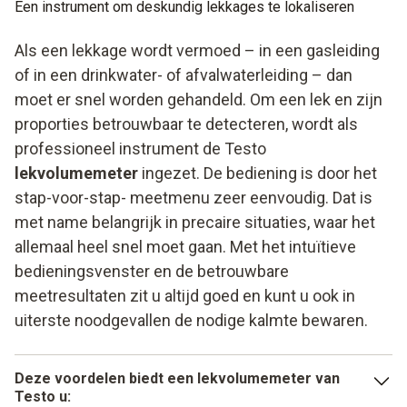
Een instrument om deskundig lekkages te lokaliseren
Uiterst nauwkeurige meetwaarden overeenkomstig de
De installatie van het instrument kost weinig inspanning en
wet
de bediening is uiterst eenvoudig omdat de meetmenu´s al
Als een lekkage wordt vermoed – in een gasleiding
in overeenstemming zijn met de wettelijke voorschriften.
Veilige en snelle gegevensopslag
of in een drinkwater- of afvalwaterleiding – dan
Het instrument levert snelle en vooral uiterst nauwkeurige
moet er snel worden gehandeld. Om een lek en zijn
en DVGW-conforme meetwaarden. Het geïntegreerde
proporties betrouwbaar te detecteren, wordt als
geheugen maakt het werk met uw klanten een stuk
professioneel instrument de Testo
eenvoudiger en is ideaal voor mobiel gebruik op
lekvolumemeter
ingezet. De bediening is door het
verschillende locaties.
stap-voor-stap- meetmenu zeer eenvoudig. Dat is
met name belangrijk in precaire situaties, waar het
allemaal heel snel moet gaan. Met het intuïtieve
bedieningsvenster en de betrouwbare
meetresultaten zit u altijd goed en kunt u ook in
uiterste noodgevallen de nodige kalmte bewaren.
Deze voordelen biedt een lekvolumemeter van
Testo u: