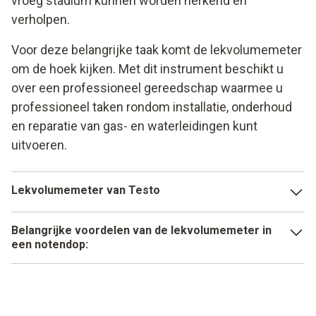
vroeg stadium kunnen worden herkend en
verholpen.
Voor deze belangrijke taak komt de lekvolumemeter
om de hoek kijken. Met dit instrument beschikt u
over een professioneel gereedschap waarmee u
professioneel taken rondom installatie, onderhoud
en reparatie van gas- en waterleidingen kunt
uitvoeren.
Lekvolumemeter van Testo
Met de testo 324 kunt u bijvoorbeeld alle belangrijke en
Belangrijke voordelen van de lekvolumemeter in
wettelijk voorgeschreven metingen professioneel
een notendop:
uitvoeren. Of het nou om een belastingstest,
temperatuurmeting, lektest of functionaliteitstest gaat –
Eenvoudig in het gebruik
met de testo 324 beschikt u over een professioneel
Geringe inspanning bij de installatie
instrument waarmee u betrouwbaar kunt werken.