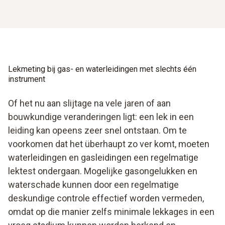
Eenvoudige menu´s voor tijdbesparende bediening
voorkomen, is een lekvolumemeter onmisbaar. Een uiterst
rekening te maken. Airconditioners worden zelden op een
zonder complicaties
nauwkeurig meetinstrument van Testo levert u betrouwbare
hoogpolige vloerbedekking geëvacueerd. En als dat toch
en exacte resultaten gekoppeld aan een zeer eenvoudige
het geval is? Dan vindt u ook daarvoor bij Testo
De meetgegevens kunnen in het interne geheugen
bediening. Dankzij de stap-voor-stap-handleiding worden
gegarandeerd de passende vacuümmeter.
worden beheerd
metingen en inspecties van de leidingen volgens de
De in het instrument geïntegreerde drukpomp maakt
wettelijke voorschriften heel simpel.
Lekmeting bij gas- en waterleidingen met slechts één
een hoge drukopbouw mogelijk
instrument
Of het nu aan slijtage na vele jaren of aan
bouwkundige veranderingen ligt: een lek in een
leiding kan opeens zeer snel ontstaan. Om te
voorkomen dat het überhaupt zo ver komt, moeten
waterleidingen en gasleidingen een regelmatige
lektest ondergaan. Mogelijke gasongelukken en
waterschade kunnen door een regelmatige
deskundige controle effectief worden vermeden,
omdat op die manier zelfs minimale lekkages in een