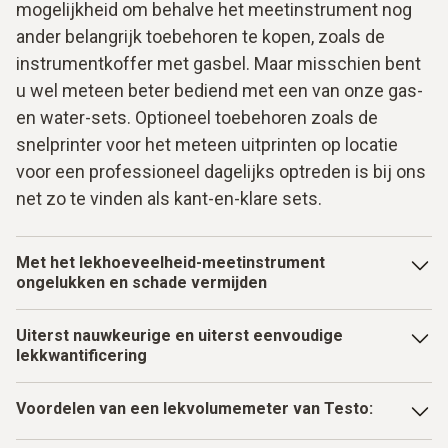
mogelijkheid om behalve het meetinstrument nog
ander belangrijk toebehoren te kopen, zoals de
instrumentkoffer met gasbel. Maar misschien bent
u wel meteen beter bediend met een van onze gas-
en water-sets. Optioneel toebehoren zoals de
snelprinter voor het meteen uitprinten op locatie
voor een professioneel dagelijks optreden is bij ons
net zo te vinden als kant-en-klare sets.
Met het lekhoeveelheid-meetinstrument
ongelukken en schade vermijden
Als leidingen op leeftijd komen en de slijtage na verloop
Uiterst nauwkeurige en uiterst eenvoudige
van tijd toeneemt, stijgt ook het risico van lekkages. Zulke
lekkwantificering
lekkages kunnen leiden tot grotere schade zoals
waterschade of tot levensgevaarlijke gasongelukken. Om
vacuümmeters met een robuuste behuizing en een
Voordelen van een lekvolumemeter van Testo:
zulke gevolgen van versleten of door
ventielblok van metaal zijn gemaakt voor extreme
bouwwerkzaamheden beschadigde leidingen te
werkomgevingen – en daarmee hebben we per slot van