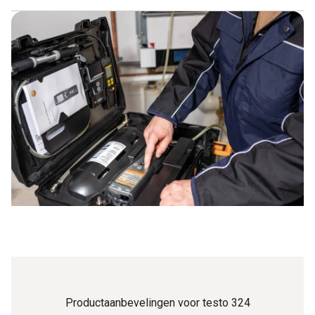
Eenvoudige stap-voor-stap-menu´s
Uiterst nauwkeurige meetresultaten door moderne
sensoren
Afhankelijk van het instrument: Uitbreiding van het
instrument door optioneel toebehoren mogelijk
Eén-slang-aansluiting voor zeer eenvoudige bediening
Grafisch display met hoge resolutie zorgt voor
comfortabel werken
Instrument schakelt automatisch uit in het kader van een
efficiënt energiebeheersysteem
Productaanbevelingen voor testo 324