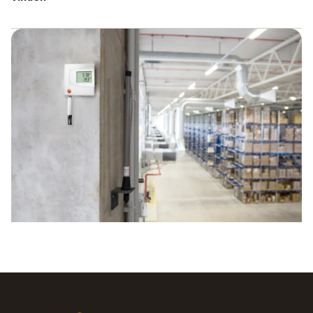
Bent u op zoek naar een hoogwaardige
temperatuurmeetomvormer en wilt u bij dit instrument geen
concessies doen? Hiervoor hebben wij een aanbod van
verschillende modellen samengesteld, waarop u kunt
teruggrijpen. Zo vindt bij Testo heel klassieke
temperatuuromvormers die voor de overdracht van
temperatuurgegevens dienen. Maar u kunt ook kiezen voor
een gecombineerde temperatuur- en
vochtigheidsmeetomvormer. De combinatie van deze
meetinstrumenten kan u hoge kosten besparen en biedt u
een eenvoudige bediening. In de productie- en
procestechniek kunt u de temperatuur- en
vochtigheidsmeetomvormer gebruiken voor kritische
toepassingen. In de productie- en procestechniek kunt u de
temperatuur- en vochtigheidsmeetomvormer gebruiken
voor kritische toepassingen.