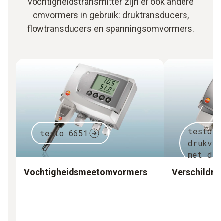
vochtigheidstransmitter zijn er ook andere
omvormers in gebruik: druktransducers,
flowtransducers en spanningsomvormers.
testo 
testo 6651
drukve
met de
Vochtigheidsmeetomvormers
Verschildru