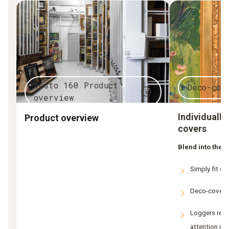
testo 160 Product
Deco-cov
overview
Individuall
Product overview
covers
Blend into the
Simply fit on
Deco-cover c
Loggers rema
attention is