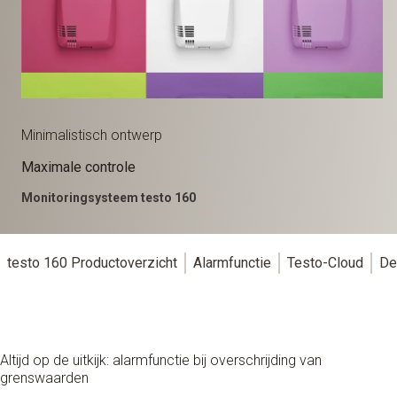
Minimalistisch ontwerp
Maximale controle
Monitoringsysteem testo 160
testo 160 Productoverzicht
Alarmfunctie
Testo-Cloud
De
Altijd op de uitkijk: alarmfunctie bij overschrijding van
grenswaarden