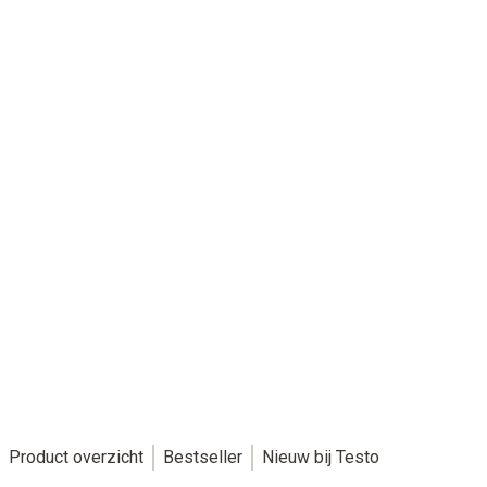
Welkom in de Testo webshop
Bestel hier:
Meetinstrumenten - Sensoren - Toebehoren
Product overzicht
Bestseller
Nieuw bij Testo