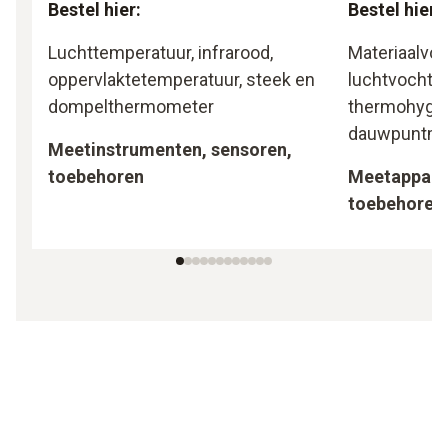
Bestel hier:
Bestel hier:
Luchttemperatuur, infrarood,
Materiaalvoc
oppervlaktetemperatuur, steek en
luchtvochtig
dompelthermometer
thermohygro
dauwpuntme
Meetinstrumenten, sensoren,
toebehoren
Meetapparat
toebehoren