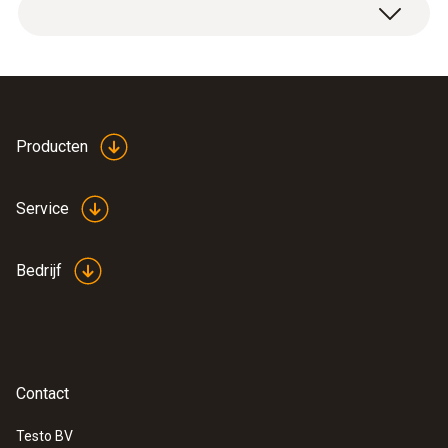
1 x SO
low retrofit sensor.
2
18 g
Afmetingen
40 x 30 x 30 mm (L x B x H)
Producten
behuizing
Service
plastik
Bedrijf
Product colour
green; grey
Contact
Testo BV