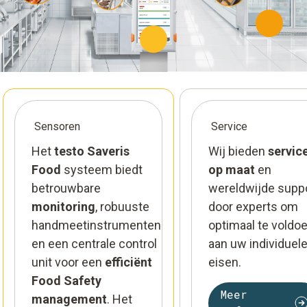
Sensoren
Service
Het
testo Saveris
Wij bieden
servic
Food
systeem biedt
op maat
en
betrouwbare
wereldwijde supp
monitoring
, robuuste
door experts om
handmeetinstrumenten
optimaal te voldo
en een centrale control
aan uw individuel
unit voor een
efficiënt
eisen.
Food Safety
Meer
management
. Het