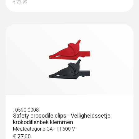
€ 22,99
Wisselstroom AC
Meetbereik
0,1 tot 200 A
Resolutie
0,1 A
Nauwkeurigheid
± (3 % v. Mw. + 3 Digits)
:
0590 0008
Safety crocodile clips - Veiligheidssetje
krokodillenbek klemmen
Meetcategorie CAT III 600 V
€ 27,00