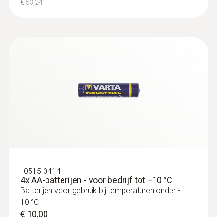
€ 53,24
Buisvoeler met klitteband, voor de
temperatuurmeting aan bui...
Met klittenband: zorgt voor een eenvoudige
bevestiging van de oppervlaktevoeler aan
buizen met een diameter tot 120 mm
€ 53,00
€ 64,13
:
0515 0414
4x AA-batterijen - voor bedrijf tot −10 °C
Batterijen voor gebruik bij temperaturen onder -
10 °C
€ 10,00