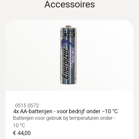
Dankzij magneet zelfhechtend: voeler voor
Accessoires
de meting van de oppervlaktetemperatuur
op metalen vlakken
€ 205,00
€ 248,05
:
0515 0572
4x AA-batterijen - voor bedrijf onder −10 °C
Batterijen voor gebruik bij temperaturen onder -
10 °C
€ 44,00
:
0628 0020