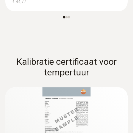
€ 44,77
Kalibratie certificaat voor
tempertuur
:
0602 0493
Buigzame, massa-arme
dompelmeetspits
TE type K temperatuurvoeler met buigzame
meetpunt, korte reactietijd en 2 meter lange
kabel
€ 154,00