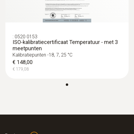
€ 186,34
:
0520 0153
ISO-kalibratiecertificaat Temperatuur - met 3
meetpunten
Kalibratiepunten -18, 7, 25 °C
€ 148,00
€ 179,08
:
0628 7533
Inbouwvoeler met RVS huls
TE type K temperatuurvoeler met roestvrij
stalen huls en 1.9 meter lange kabel
€ 56,00