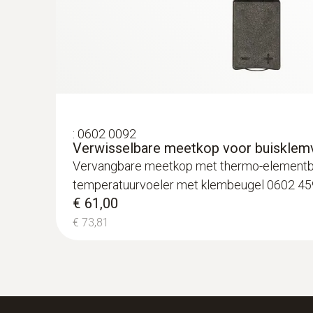
€ 140,36
:
0602 0092
Verwisselbare meetkop voor buisklemv
Vervangbare meetkop met thermo-elementb
temperatuurvoeler met klembeugel 0602 4
€ 61,00
€ 73,81
:
0572 1763
testo 176 T3 - Temperatuurlogger
€ 464,00
€ 561,44