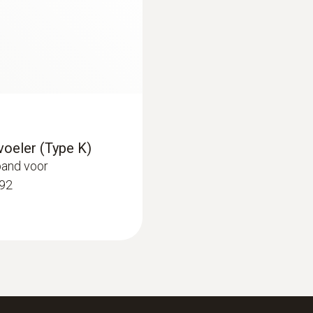
€ 294,03
5 mm; 65 mm
max. temperatuur
280 °C
diameter voelerbuis (punt)
oeler (Type K)
6 mm
and voor
592
kabellengte
1,2 m
:
0572 1764
kabel fixed
testo 176 T4 - Tem
€ 461,00
ja
€ 557,81