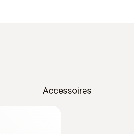
e klasse 2 bezit een genormeerde nauwkeurigheid van ±2
Reactietijd t99
5 s
elieve u rechtstreeks tot ons te wenden. Wij hebben een
peciaal naar uw individuele eisen.
1) Naar EN norm 60584-1 bedraagt de nauwkeurigheid van k
Gewicht
82 g
Accessoires
Afmetingen
lengte: 165 mm
:
0572 1753
er
testo 175 T3 - Tem
diameter
€ 243,00