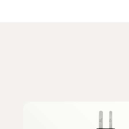
Deze thermo-element voeler van het type K en d
Voor elke toepassing de passende voeler
Is de gewenste temperatuurvoeler niet erbij? G
en vervaardigen daarnaast ook voelers op maat s
Algemene technische gegevens
:
0563 1080
testo 108 - Digitale voedsel thermomet
€ 116,00