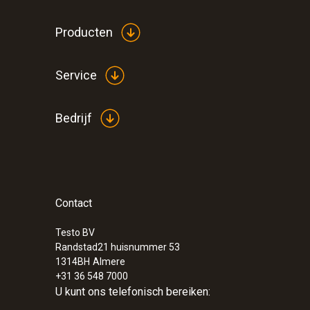
Producten
Service
Bedrijf
Contact
Testo BV
:
0563 0401 01
Randstad21 huisnummer 53
testo 400 behaaglijkheidsset met statief
1314BH
Almere
€ 3.599,00
+31 36 548 7000
U kunt ons telefonisch bereiken:
€ 4.354,79