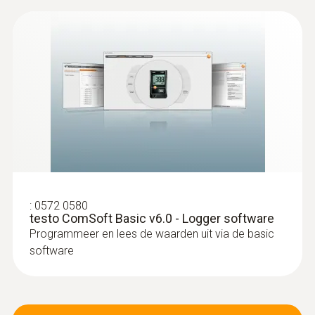
Luchtvoeler
:
0572 0580
testo ComSoft Basic v6.0 - Logger software
Programmeer en lees de waarden uit via de basic
software
:
0602 1793
Robuuste luchtvoeler, TE type K
Thermoelement type K
€ 73,00