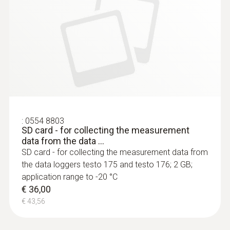
:
0603 3392
Roestvrijstalen voedingssonde (TE
type T) - met FEP-leiding
Robuuste roestvrije meetsonde voor
meettaken in voedingscontrole
€ 137,00
€ 165,77
:
0554 8803
SD card - for collecting the measurement
data from the data ...
SD card - for collecting the measurement data from
the data loggers testo 175 and testo 176; 2 GB;
application range to -20 °C
€ 36,00
€ 43,56