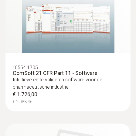
accessoires
Diepvriesprobe (TE type T) - om in te
schroeven
Kan makkelijk ingevezen worden in bevroren
voeding, geen voorboring nodig
€ 159,00
€ 192,39
:
0554 1705
ComSoft 21 CFR Part 11 - Software
Intuïtieve en te valideren software voor de
pharmaceutische industrie
€ 1.726,00
€ 2.088,46