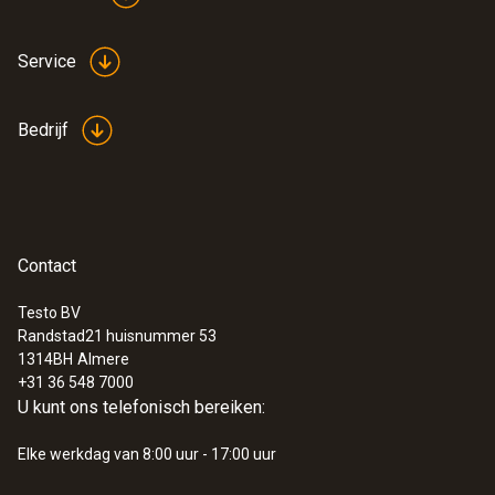
Service
:
0602 0092
Verwisselbare meetkop voor
buisklemvoeler (Type K)
Bedrijf
Vervangbare meetkop met thermo-
elementband voor temperatuurvoeler met
klembeugel 0602 4592
€ 61,00
€ 73,81
Contact
Testo BV
Randstad21 huisnummer 53
1314BH
Almere
+31 36 548 7000
U kunt ons telefonisch bereiken:
Elke werkdag van 8:00 uur - 17:00 uur