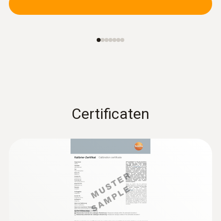
€ 88,33
Certificaten
:
0603 1793
Robuuste luchtvoeler (TE Typ T)
Robuust luchtvoeler
€ 77,00
€ 93,17